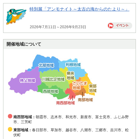
特別展「アンモナイト～太古の海からのたより～」
2026年7月11日～2026年9月23日
開催地域について
南西部地域：
朝霞市、志木市、和光市、新座市、富士見市、ふじみ野
市、三芳町
東部地域：
春日部市、草加市、越谷市、八潮市、三郷市、吉川市、松
伏町