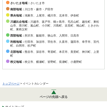
さいたま地域：
さいたま市
南部地域：
川口市・蕨市・戸田市
県央地域：
鴻巣市、上尾市、桶川市、北本市、伊奈町
川越比企地域：
川越市、坂戸市、鶴ヶ島市、毛呂山町、越生町、東松
山市、滑川町、嵐山町、小川町、川島町、吉見町、鳩山町、ときがわ
町、東秩父村
西部地域：
所沢市、飯能市、狭山市、入間市、日高市
利根地域：
行田市、加須市、羽生市、久喜市、蓮田市、幸手市、宮代
町、白岡市、杉戸町
北部地域：
熊谷市、深谷市、寄居町、本庄市、美里町、神川町、上里
町
秩父地域：
秩父市、横瀬町、皆野町、長瀞町、小鹿野町
トップページ
> イベントカレンダー
ページの先頭へ戻る
サイトマップ