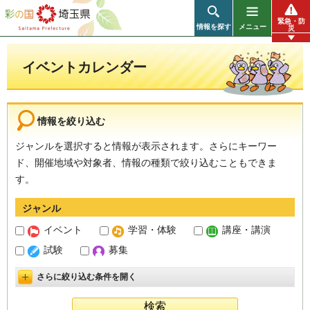
彩の国 埼玉県
緊急・防
情報を探す
メニュー
災
イベントカレンダー
情報を絞り込む
ジャンルを選択すると情報が表示されます。さらにキーワー
ド、開催地域や対象者、情報の種類で絞り込むこともできま
す。
ジャンル
イベント
学習・体験
講座・講演
試験
募集
さらに絞り込む条件を開く
詳細設定を開く