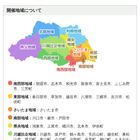
開催地域について
南西部地域：
朝霞市、志木市、和光市、新座市、富士見市、ふじみ野
市、三芳町
東部地域：
春日部市、草加市、越谷市、八潮市、三郷市、吉川市、松
伏町
さいたま地域：
さいたま市
南部地域：
川口市・蕨市・戸田市
県央地域：
鴻巣市、上尾市、桶川市、北本市、伊奈町
川越比企地域：
川越市、坂戸市、鶴ヶ島市、毛呂山町、越生町、東松
山市、滑川町、嵐山町、小川町、川島町、吉見町、鳩山町、ときがわ