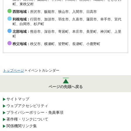
町、東秩父村
西部地域：
所沢市、飯能市、狭山市、入間市、日高市
利根地域：
行田市、加須市、羽生市、久喜市、蓮田市、幸手市、宮代
町、白岡市、杉戸町
北部地域：
熊谷市、深谷市、寄居町、本庄市、美里町、神川町、上里
町
秩父地域：
秩父市、横瀬町、皆野町、長瀞町、小鹿野町
トップページ
> イベントカレンダー
ページの先頭へ戻る
サイトマップ
ウェブアクセシビリティ
プライバシーポリシー・免責事項
著作権・リンクについて
関係機関リンク集