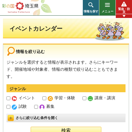
彩の国 埼玉県
緊急・防
情報を探す
メニュー
災
イベントカレンダー
情報を絞り込む
ジャンルを選択すると情報が表示されます。さらにキーワー
ド、開催地域や対象者、情報の種類で絞り込むこともできま
す。
ジャンル
イベント
学習・体験
講座・講演
試験
募集
さらに絞り込む条件を開く
詳細設定を開く