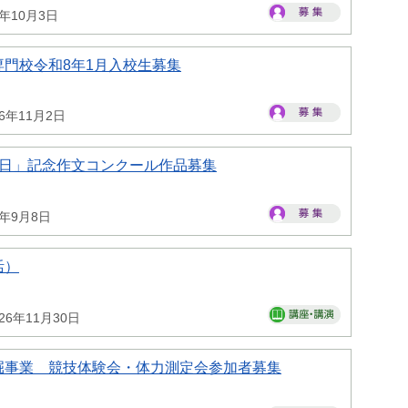
6年10月3日
門校令和8年1月入校生募集
26年11月2日
の日」記念作文コンクール作品募集
6年9月8日
活）
26年11月30日
掘事業 競技体験会・体力測定会参加者募集