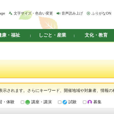
age
文字サイズ・色合い変更
音声読み上げ
ふりがなON
健康・福祉
しごと・産業
文化・教育
表示されます。さらにキーワード、開催地域や対象者、情報の
習・体験
講座・講演
試験
募集