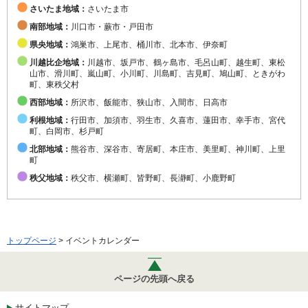
さいたま地域：
さいたま市
南部地域：
川口市・蕨市・戸田市
県央地域：
鴻巣市、上尾市、桶川市、北本市、伊奈町
川越比企地域：
川越市、坂戸市、鶴ヶ島市、毛呂山町、越生町、東松
山市、滑川町、嵐山町、小川町、川島町、吉見町、鳩山町、ときがわ
町、東秩父村
西部地域：
所沢市、飯能市、狭山市、入間市、日高市
利根地域：
行田市、加須市、羽生市、久喜市、蓮田市、幸手市、宮代
町、白岡市、杉戸町
北部地域：
熊谷市、深谷市、寄居町、本庄市、美里町、神川町、上里
町
秩父地域：
秩父市、横瀬町、皆野町、長瀞町、小鹿野町
トップページ
> イベントカレンダー
ページの先頭へ戻る
サイトマップ