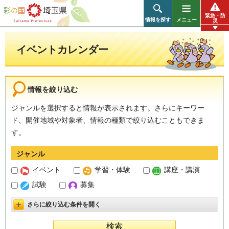
彩の国 埼玉県
緊急・防
情報を探す
メニュー
災
イベントカレンダー
情報を絞り込む
ジャンルを選択すると情報が表示されます。さらにキーワー
ド、開催地域や対象者、情報の種類で絞り込むこともできま
す。
ジャンル
イベント
学習・体験
講座・講演
試験
募集
さらに絞り込む条件を開く
詳細設定を開く