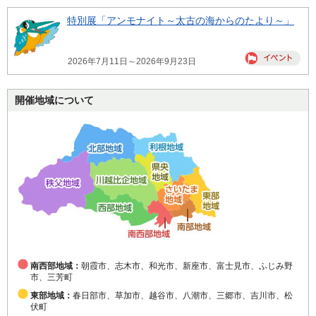
特別展「アンモナイト～太古の海からのたより～」
2026年7月11日～2026年9月23日
開催地域について
南西部地域：
朝霞市、志木市、和光市、新座市、富士見市、ふじみ野
市、三芳町
東部地域：
春日部市、草加市、越谷市、八潮市、三郷市、吉川市、松
伏町