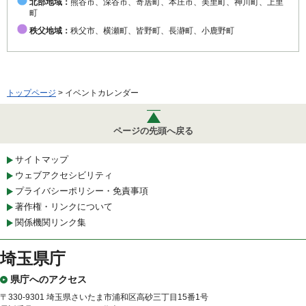
北部地域：
熊谷市、深谷市、寄居町、本庄市、美里町、神川町、上里
町
秩父地域：
秩父市、横瀬町、皆野町、長瀞町、小鹿野町
トップページ
> イベントカレンダー
ページの先頭へ戻る
サイトマップ
ウェブアクセシビリティ
プライバシーポリシー・免責事項
著作権・リンクについて
関係機関リンク集
埼玉県庁
県庁へのアクセス
〒330-9301 埼玉県さいたま市浦和区高砂三丁目15番1号