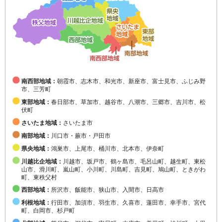
南西部地域：
朝霞市、志木市、和光市、新座市、富士見市、ふじみ野
市、三芳町
東部地域：
春日部市、草加市、越谷市、八潮市、三郷市、吉川市、松
伏町
さいたま地域：
さいたま市
南部地域：
川口市・蕨市・戸田市
県央地域：
鴻巣市、上尾市、桶川市、北本市、伊奈町
川越比企地域：
川越市、坂戸市、鶴ヶ島市、毛呂山町、越生町、東松
山市、滑川町、嵐山町、小川町、川島町、吉見町、鳩山町、ときがわ
町、東秩父村
西部地域：
所沢市、飯能市、狭山市、入間市、日高市
利根地域：
行田市、加須市、羽生市、久喜市、蓮田市、幸手市、宮代
町、白岡市、杉戸町