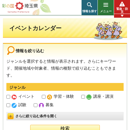
彩の国 埼玉県
緊急・防
情報を探す
メニュー
災
イベントカレンダー
情報を絞り込む
ジャンルを選択すると情報が表示されます。さらにキーワー
ド、開催地域や対象者、情報の種類で絞り込むこともできま
す。
ジャンル
イベント
学習・体験
講座・講演
試験
募集
さらに絞り込む条件を開く
詳細設定を開く