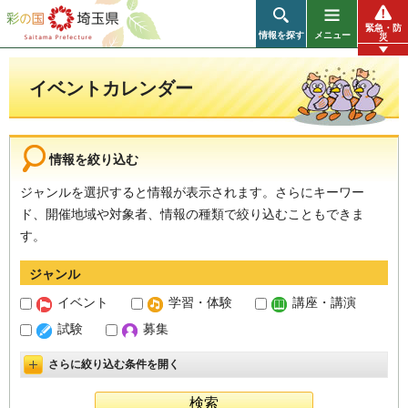
彩の国 埼玉県
緊急・防
情報を探す
メニュー
災
イベントカレンダー
情報を絞り込む
ジャンルを選択すると情報が表示されます。さらにキーワー
ド、開催地域や対象者、情報の種類で絞り込むこともできま
す。
ジャンル
イベント
学習・体験
講座・講演
試験
募集
さらに絞り込む条件を開く
詳細設定を開く