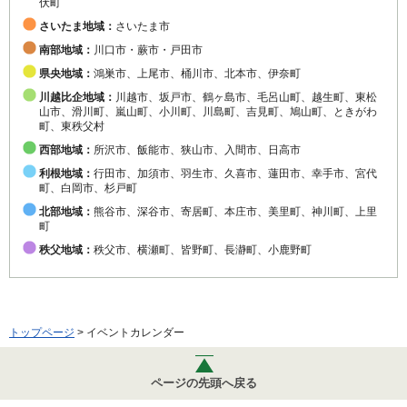
伏町
さいたま地域：
さいたま市
南部地域：
川口市・蕨市・戸田市
県央地域：
鴻巣市、上尾市、桶川市、北本市、伊奈町
川越比企地域：
川越市、坂戸市、鶴ヶ島市、毛呂山町、越生町、東松
山市、滑川町、嵐山町、小川町、川島町、吉見町、鳩山町、ときがわ
町、東秩父村
西部地域：
所沢市、飯能市、狭山市、入間市、日高市
利根地域：
行田市、加須市、羽生市、久喜市、蓮田市、幸手市、宮代
町、白岡市、杉戸町
北部地域：
熊谷市、深谷市、寄居町、本庄市、美里町、神川町、上里
町
秩父地域：
秩父市、横瀬町、皆野町、長瀞町、小鹿野町
トップページ
> イベントカレンダー
ページの先頭へ戻る