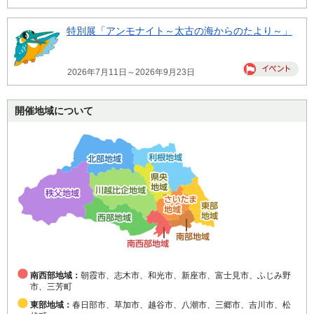
特別展「アンモナイト～太古の海からのたより～」
2026年7月11日～2026年9月23日
開催地域について
南西部地域：
朝霞市、志木市、和光市、新座市、富士見市、ふじみ野
市、三芳町
東部地域：
春日部市、草加市、越谷市、八潮市、三郷市、吉川市、松