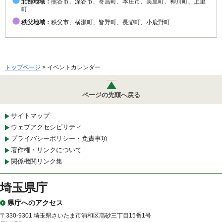
北部地域：
熊谷市、深谷市、寄居町、本庄市、美里町、神川町、上里
町
秩父地域：
秩父市、横瀬町、皆野町、長瀞町、小鹿野町
トップページ
> イベントカレンダー
ページの先頭へ戻る
サイトマップ
ウェブアクセシビリティ
プライバシーポリシー・免責事項
著作権・リンクについて
関係機関リンク集
埼玉県庁
県庁へのアクセス
〒330-9301 埼玉県さいたま市浦和区高砂三丁目15番1号