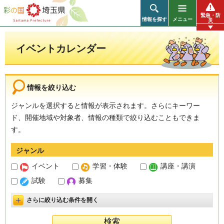
彩の国 埼玉県
緊急・防
情報を探す
メニュー
災
イベントカレンダー
情報を絞り込む
ジャンルを選択すると情報が表示されます。さらにキーワー
ド、開催地域や対象者、情報の種類で絞り込むこともできま
す。
ジャンル
イベント
学習・体験
講座・講演
試験
募集
さらに絞り込む条件を開く
詳細設定を開く