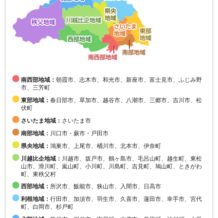
南西部地域：
朝霞市、志木市、和光市、新座市、富士見市、ふじみ野
市、三芳町
東部地域：
春日部市、草加市、越谷市、八潮市、三郷市、吉川市、松
伏町
さいたま地域：
さいたま市
南部地域：
川口市・蕨市・戸田市
県央地域：
鴻巣市、上尾市、桶川市、北本市、伊奈町
川越比企地域：
川越市、坂戸市、鶴ヶ島市、毛呂山町、越生町、東松
山市、滑川町、嵐山町、小川町、川島町、吉見町、鳩山町、ときがわ
町、東秩父村
西部地域：
所沢市、飯能市、狭山市、入間市、日高市
利根地域：
行田市、加須市、羽生市、久喜市、蓮田市、幸手市、宮代
町、白岡市、杉戸町