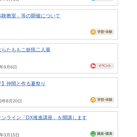
体験教室」等の開催について
むらたももこ妖怪二人展
6年9月6日
ザ】仲間と作る夏祭り
26年8月20日
オンライン「DX推進講座」を開講します
7年3月15日