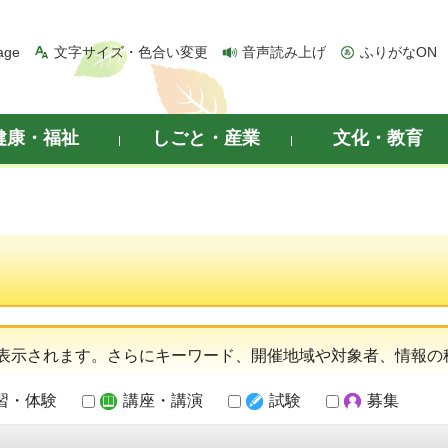
age
文字サイズ・色合い変更
音声読み上げ
ふりがなON
健康・福祉
しごと・産業
文化・教育
表示されます。さらにキーワード、開催地域や対象者、情報の
習・体験
講座・講演
試験
募集