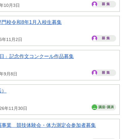
6年10月3日
門校令和8年1月入校生募集
26年11月2日
の日」記念作文コンクール作品募集
6年9月8日
活）
26年11月30日
掘事業 競技体験会・体力測定会参加者募集