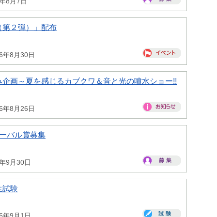
6年8月7日
（第２弾）」配布
26年8月30日
企画～夏を感じるカブクワ＆音と光の噴水ショー!!
26年8月26日
ローバル賞募集
6年9月30日
生試験
26年9月1日