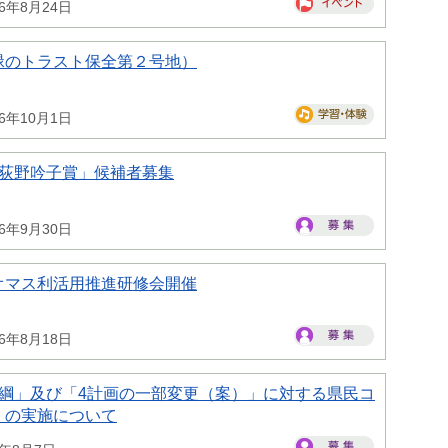
26年8月24日
緑のトラスト保全第２号地）
26年10月1日
県荻野吟子賞」候補者募集
26年9月30日
オマス利活用推進研修会開催
26年8月18日
大綱」及び「4計画の一部変更（案）」に対する県民コ
）の実施について