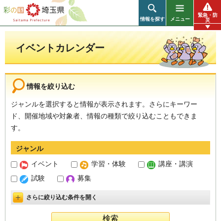
彩の国 埼玉県
緊急・防
情報を探す
メニュー
災
イベントカレンダー
情報を絞り込む
ジャンルを選択すると情報が表示されます。さらにキーワー
ド、開催地域や対象者、情報の種類で絞り込むこともできま
す。
ジャンル
イベント
学習・体験
講座・講演
試験
募集
さらに絞り込む条件を開く
詳細設定を開く