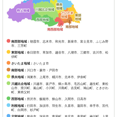
南西部地域：
朝霞市、志木市、和光市、新座市、富士見市、ふじみ野
市、三芳町
東部地域：
春日部市、草加市、越谷市、八潮市、三郷市、吉川市、松
伏町
さいたま地域：
さいたま市
南部地域：
川口市・蕨市・戸田市
県央地域：
鴻巣市、上尾市、桶川市、北本市、伊奈町
川越比企地域：
川越市、坂戸市、鶴ヶ島市、毛呂山町、越生町、東松
山市、滑川町、嵐山町、小川町、川島町、吉見町、鳩山町、ときがわ
町、東秩父村
西部地域：
所沢市、飯能市、狭山市、入間市、日高市
利根地域：
行田市、加須市、羽生市、久喜市、蓮田市、幸手市、宮代
町、白岡市、杉戸町
北部地域：
熊谷市、深谷市、寄居町、本庄市、美里町、神川町、上里