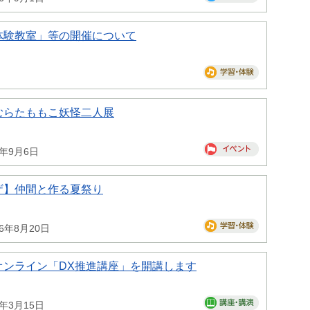
体験教室」等の開催について
むらたももこ妖怪二人展
6年9月6日
ザ】仲間と作る夏祭り
26年8月20日
オンライン「DX推進講座」を開講します
7年3月15日