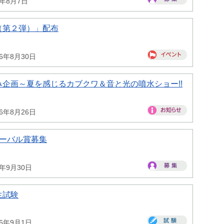
6年8月7日
（第２弾）」配布
26年8月30日
企画～夏を感じるカブクワ＆音と光の噴水ショー!!
26年8月26日
ローバル賞募集
6年9月30日
生試験
26年9月1日