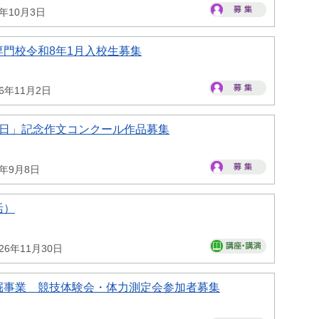
6年10月3日
門校令和8年1月入校生募集
26年11月2日
の日」記念作文コンクール作品募集
6年9月8日
活）
26年11月30日
掘事業 競技体験会・体力測定会参加者募集