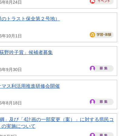
26年8月24日
緑のトラスト保全第２号地）
26年10月1日
県荻野吟子賞」候補者募集
26年9月30日
オマス利活用推進研修会開催
26年8月18日
大綱」及び「4計画の一部変更（案）」に対する県民コ
）の実施について