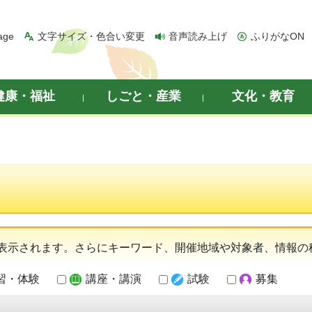
age
文字サイズ・色合い変更
音声読み上げ
ふりがなON
健康・福祉
しごと・産業
文化・教育
表示されます。さらにキーワード、開催地域や対象者、情報の
習・体験
講座・講演
試験
募集