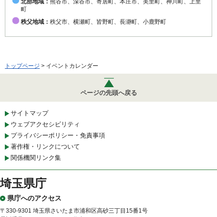
北部地域：
熊谷市、深谷市、寄居町、本庄市、美里町、神川町、上里
町
秩父地域：
秩父市、横瀬町、皆野町、長瀞町、小鹿野町
トップページ
> イベントカレンダー
ページの先頭へ戻る
サイトマップ
ウェブアクセシビリティ
プライバシーポリシー・免責事項
著作権・リンクについて
関係機関リンク集
埼玉県庁
県庁へのアクセス
〒330-9301 埼玉県さいたま市浦和区高砂三丁目15番1号