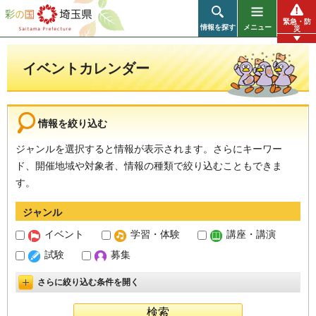
彩の国 埼玉県
緊急・防
情報を探す
メニュー
災
イベントカレンダー
情報を絞り込む
ジャンルを選択すると情報が表示されます。さらにキーワー
ド、開催地域や対象者、情報の種類で絞り込むこともできま
す。
ジャンル
イベント
学習・体験
講座・講演
試験
募集
さらに絞り込む条件を開く
詳細設定を開く