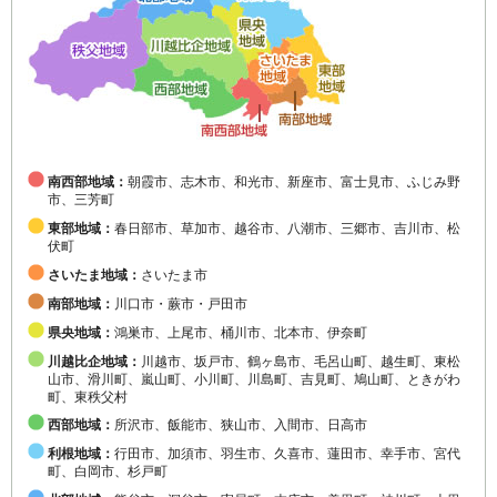
南西部地域：
朝霞市、志木市、和光市、新座市、富士見市、ふじみ野
市、三芳町
東部地域：
春日部市、草加市、越谷市、八潮市、三郷市、吉川市、松
伏町
さいたま地域：
さいたま市
南部地域：
川口市・蕨市・戸田市
県央地域：
鴻巣市、上尾市、桶川市、北本市、伊奈町
川越比企地域：
川越市、坂戸市、鶴ヶ島市、毛呂山町、越生町、東松
山市、滑川町、嵐山町、小川町、川島町、吉見町、鳩山町、ときがわ
町、東秩父村
西部地域：
所沢市、飯能市、狭山市、入間市、日高市
利根地域：
行田市、加須市、羽生市、久喜市、蓮田市、幸手市、宮代
町、白岡市、杉戸町