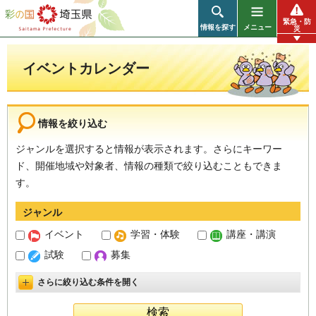
彩の国 埼玉県
緊急・防
情報を探す
メニュー
災
イベントカレンダー
情報を絞り込む
ジャンルを選択すると情報が表示されます。さらにキーワー
ド、開催地域や対象者、情報の種類で絞り込むこともできま
す。
ジャンル
イベント
学習・体験
講座・講演
試験
募集
さらに絞り込む条件を開く
詳細設定を開く