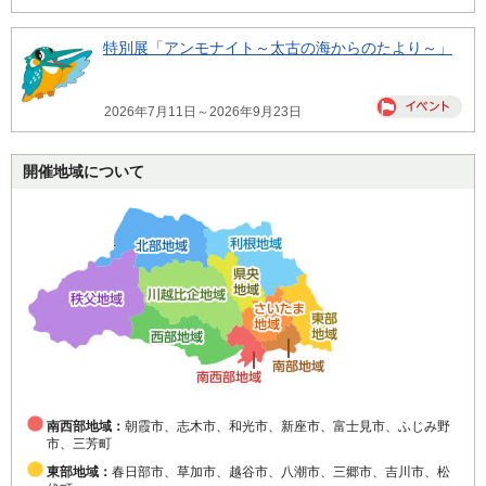
特別展「アンモナイト～太古の海からのたより～」
2026年7月11日～2026年9月23日
開催地域について
南西部地域：
朝霞市、志木市、和光市、新座市、富士見市、ふじみ野
市、三芳町
東部地域：
春日部市、草加市、越谷市、八潮市、三郷市、吉川市、松