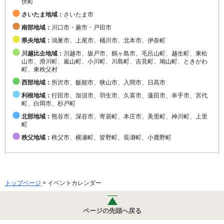
伏町
さいたま地域：
さいたま市
南部地域：
川口市・蕨市・戸田市
県央地域：
鴻巣市、上尾市、桶川市、北本市、伊奈町
川越比企地域：
川越市、坂戸市、鶴ヶ島市、毛呂山町、越生町、東松
山市、滑川町、嵐山町、小川町、川島町、吉見町、鳩山町、ときがわ
町、東秩父村
西部地域：
所沢市、飯能市、狭山市、入間市、日高市
利根地域：
行田市、加須市、羽生市、久喜市、蓮田市、幸手市、宮代
町、白岡市、杉戸町
北部地域：
熊谷市、深谷市、寄居町、本庄市、美里町、神川町、上里
町
秩父地域：
秩父市、横瀬町、皆野町、長瀞町、小鹿野町
トップページ
> イベントカレンダー
ページの先頭へ戻る