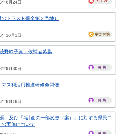
26年8月24日
緑のトラスト保全第２号地）
26年10月1日
県荻野吟子賞」候補者募集
26年9月30日
オマス利活用推進研修会開催
26年8月18日
大綱」及び「4計画の一部変更（案）」に対する県民コ
）の実施について