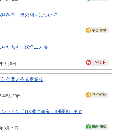
体験教室」等の開催について
むらたももこ妖怪二人展
6年9月6日
ザ】仲間と作る夏祭り
26年8月20日
オンライン「DX推進講座」を開講します
7年3月15日