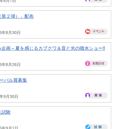
6年8月7日
（第２弾）」配布
26年8月30日
企画～夏を感じるカブクワ＆音と光の噴水ショー!!
26年8月26日
ローバル賞募集
6年9月30日
生試験
26年9月1日