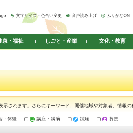
age
文字サイズ・色合い変更
音声読み上げ
ふりがなON
健康・福祉
しごと・産業
文化・教育
表示されます。さらにキーワード、開催地域や対象者、情報の
習・体験
講座・講演
試験
募集