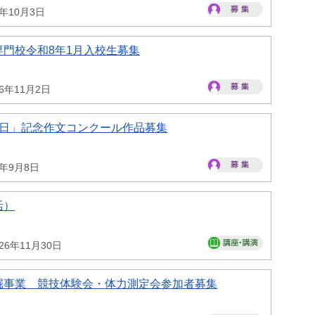
6年10月3日
門校令和8年1月入校生募集
26年11月2日
の日」記念作文コンクール作品募集
6年9月8日
活）
26年11月30日
掘事業 競技体験会・体力測定会参加者募集