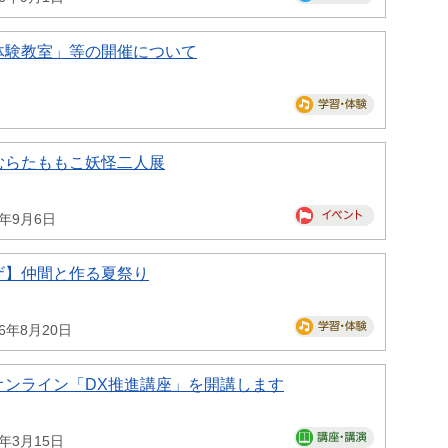
体験教室」等の開催について
むらたももこ妖怪二人展
6年9月6日
ザ】仲間と作る夏祭り
26年8月20日
オンライン「DX推進講座」を開講します
7年3月15日