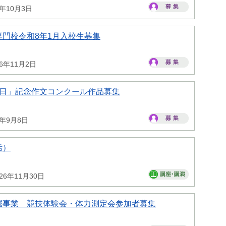
6年10月3日
門校令和8年1月入校生募集
26年11月2日
の日」記念作文コンクール作品募集
6年9月8日
活）
26年11月30日
掘事業 競技体験会・体力測定会参加者募集