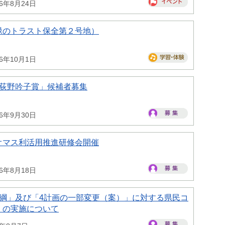
26年8月24日
緑のトラスト保全第２号地）
26年10月1日
県荻野吟子賞」候補者募集
26年9月30日
オマス利活用推進研修会開催
26年8月18日
大綱」及び「4計画の一部変更（案）」に対する県民コ
）の実施について