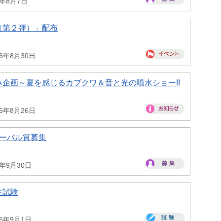
6年8月7日
（第２弾）」配布
26年8月30日
企画～夏を感じるカブクワ＆音と光の噴水ショー!!
26年8月26日
ローバル賞募集
6年9月30日
生試験
26年9月1日