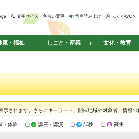
age
文字サイズ・色合い変更
音声読み上げ
ふりがなON
健康・福祉
しごと・産業
文化・教育
表示されます。さらにキーワード、開催地域や対象者、情報の
習・体験
講座・講演
試験
募集