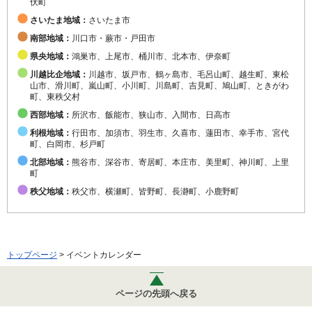
伏町
さいたま地域：
さいたま市
南部地域：
川口市・蕨市・戸田市
県央地域：
鴻巣市、上尾市、桶川市、北本市、伊奈町
川越比企地域：
川越市、坂戸市、鶴ヶ島市、毛呂山町、越生町、東松
山市、滑川町、嵐山町、小川町、川島町、吉見町、鳩山町、ときがわ
町、東秩父村
西部地域：
所沢市、飯能市、狭山市、入間市、日高市
利根地域：
行田市、加須市、羽生市、久喜市、蓮田市、幸手市、宮代
町、白岡市、杉戸町
北部地域：
熊谷市、深谷市、寄居町、本庄市、美里町、神川町、上里
町
秩父地域：
秩父市、横瀬町、皆野町、長瀞町、小鹿野町
トップページ
> イベントカレンダー
ページの先頭へ戻る