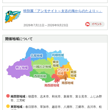
特別展「アンモナイト～太古の海からのたより～」
2026年7月11日～2026年9月23日
開催地域について
南西部地域：
朝霞市、志木市、和光市、新座市、富士見市、ふじみ野
市、三芳町
東部地域：
春日部市、草加市、越谷市、八潮市、三郷市、吉川市、松