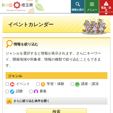
彩の国 埼玉県
緊急・防
情報を探す
メニュー
災
イベントカレンダー
情報を絞り込む
ジャンルを選択すると情報が表示されます。さらにキーワー
ド、開催地域や対象者、情報の種類で絞り込むこともできま
す。
ジャンル
イベント
学習・体験
講座・講演
試験
募集
さらに絞り込む条件を開く
詳細設定を開く