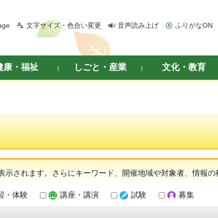
age
文字サイズ・色合い変更
音声読み上げ
ふりがなON
健康・福祉
しごと・産業
文化・教育
表示されます。さらにキーワード、開催地域や対象者、情報の
習・体験
講座・講演
試験
募集