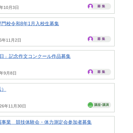
6年10月3日
門校令和8年1月入校生募集
26年11月2日
の日」記念作文コンクール作品募集
6年9月8日
活）
26年11月30日
掘事業 競技体験会・体力測定会参加者募集