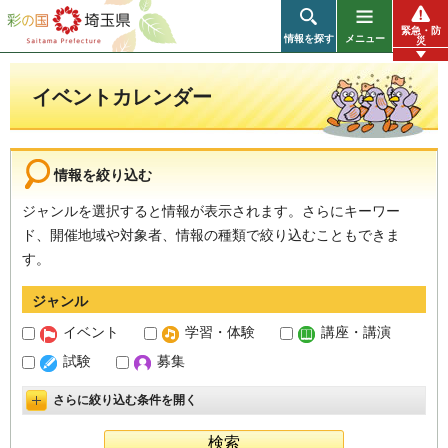
彩の国 埼玉県
緊急・防
情報を探す
メニュー
災
イベントカレンダー
情報を絞り込む
ジャンルを選択すると情報が表示されます。さらにキーワー
ド、開催地域や対象者、情報の種類で絞り込むこともできま
す。
ジャンル
イベント
学習・体験
講座・講演
試験
募集
さらに絞り込む条件を開く
詳細設定を開く