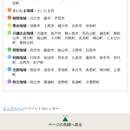
伏町
さいたま地域：
さいたま市
南部地域：
川口市・蕨市・戸田市
県央地域：
鴻巣市、上尾市、桶川市、北本市、伊奈町
川越比企地域：
川越市、坂戸市、鶴ヶ島市、毛呂山町、越生町、東松
山市、滑川町、嵐山町、小川町、川島町、吉見町、鳩山町、ときがわ
町、東秩父村
西部地域：
所沢市、飯能市、狭山市、入間市、日高市
利根地域：
行田市、加須市、羽生市、久喜市、蓮田市、幸手市、宮代
町、白岡市、杉戸町
北部地域：
熊谷市、深谷市、寄居町、本庄市、美里町、神川町、上里
町
秩父地域：
秩父市、横瀬町、皆野町、長瀞町、小鹿野町
トップページ
> イベントカレンダー
ページの先頭へ戻る