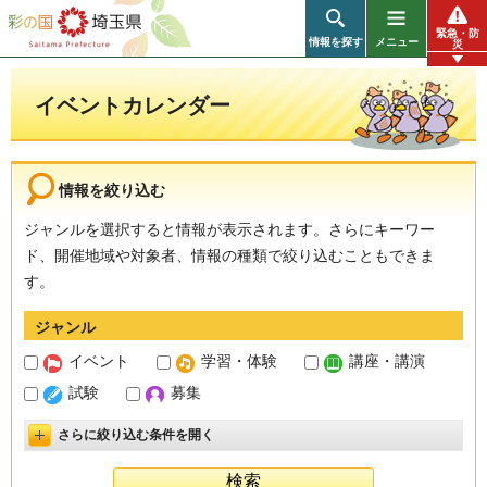
彩の国 埼玉県
緊急・防
情報を探す
メニュー
災
イベントカレンダー
情報を絞り込む
ジャンルを選択すると情報が表示されます。さらにキーワー
ド、開催地域や対象者、情報の種類で絞り込むこともできま
す。
ジャンル
イベント
学習・体験
講座・講演
試験
募集
さらに絞り込む条件を開く
詳細設定を開く