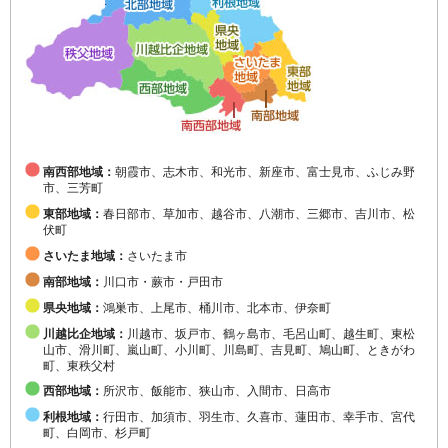
南西部地域：
朝霞市、志木市、和光市、新座市、富士見市、ふじみ野
市、三芳町
東部地域：
春日部市、草加市、越谷市、八潮市、三郷市、吉川市、松
伏町
さいたま地域：
さいたま市
南部地域：
川口市・蕨市・戸田市
県央地域：
鴻巣市、上尾市、桶川市、北本市、伊奈町
川越比企地域：
川越市、坂戸市、鶴ヶ島市、毛呂山町、越生町、東松
山市、滑川町、嵐山町、小川町、川島町、吉見町、鳩山町、ときがわ
町、東秩父村
西部地域：
所沢市、飯能市、狭山市、入間市、日高市
利根地域：
行田市、加須市、羽生市、久喜市、蓮田市、幸手市、宮代
町、白岡市、杉戸町