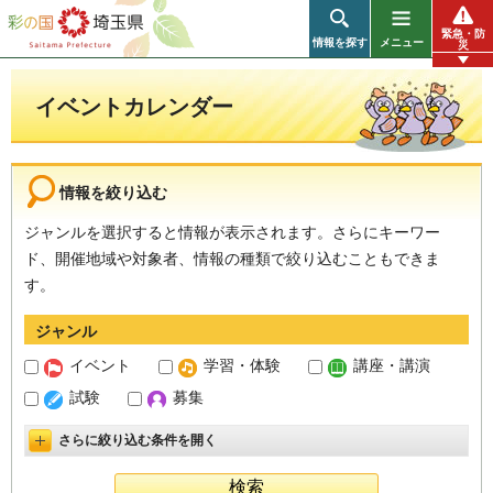
彩の国 埼玉県
緊急・防
情報を探す
メニュー
災
イベントカレンダー
情報を絞り込む
ジャンルを選択すると情報が表示されます。さらにキーワー
ド、開催地域や対象者、情報の種類で絞り込むこともできま
す。
ジャンル
イベント
学習・体験
講座・講演
試験
募集
さらに絞り込む条件を開く
詳細設定を開く