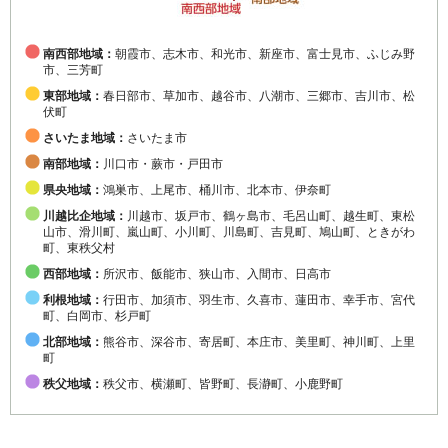
南西部地域：
朝霞市、志木市、和光市、新座市、富士見市、ふじみ野
市、三芳町
東部地域：
春日部市、草加市、越谷市、八潮市、三郷市、吉川市、松
伏町
さいたま地域：
さいたま市
南部地域：
川口市・蕨市・戸田市
県央地域：
鴻巣市、上尾市、桶川市、北本市、伊奈町
川越比企地域：
川越市、坂戸市、鶴ヶ島市、毛呂山町、越生町、東松
山市、滑川町、嵐山町、小川町、川島町、吉見町、鳩山町、ときがわ
町、東秩父村
西部地域：
所沢市、飯能市、狭山市、入間市、日高市
利根地域：
行田市、加須市、羽生市、久喜市、蓮田市、幸手市、宮代
町、白岡市、杉戸町
北部地域：
熊谷市、深谷市、寄居町、本庄市、美里町、神川町、上里
町
秩父地域：
秩父市、横瀬町、皆野町、長瀞町、小鹿野町