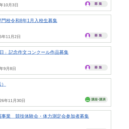
6年10月3日
門校令和8年1月入校生募集
26年11月2日
の日」記念作文コンクール作品募集
6年9月8日
活）
26年11月30日
掘事業 競技体験会・体力測定会参加者募集