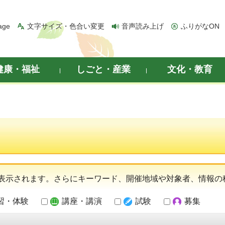
age
文字サイズ・色合い変更
音声読み上げ
ふりがなON
健康・福祉
しごと・産業
文化・教育
表示されます。さらにキーワード、開催地域や対象者、情報の
習・体験
講座・講演
試験
募集