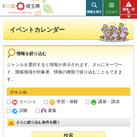
彩の国 埼玉県
緊急・防
情報を探す
メニュー
災
イベントカレンダー
情報を絞り込む
ジャンルを選択すると情報が表示されます。さらにキーワー
ド、開催地域や対象者、情報の種類で絞り込むこともできま
す。
ジャンル
イベント
学習・体験
講座・講演
試験
募集
さらに絞り込む条件を開く
詳細設定を開く