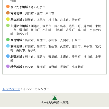
伏町
さいたま地域：
さいたま市
南部地域：
川口市・蕨市・戸田市
県央地域：
鴻巣市、上尾市、桶川市、北本市、伊奈町
川越比企地域：
川越市、坂戸市、鶴ヶ島市、毛呂山町、越生町、東松
山市、滑川町、嵐山町、小川町、川島町、吉見町、鳩山町、ときがわ
町、東秩父村
西部地域：
所沢市、飯能市、狭山市、入間市、日高市
利根地域：
行田市、加須市、羽生市、久喜市、蓮田市、幸手市、宮代
町、白岡市、杉戸町
北部地域：
熊谷市、深谷市、寄居町、本庄市、美里町、神川町、上里
町
秩父地域：
秩父市、横瀬町、皆野町、長瀞町、小鹿野町
トップページ
> イベントカレンダー
ページの先頭へ戻る