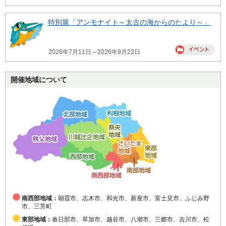
特別展「アンモナイト～太古の海からのたより～」
2026年7月11日～2026年9月23日
開催地域について
南西部地域：
朝霞市、志木市、和光市、新座市、富士見市、ふじみ野
市、三芳町
東部地域：
春日部市、草加市、越谷市、八潮市、三郷市、吉川市、松