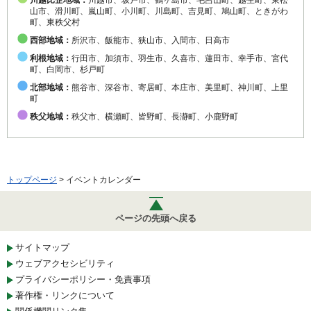
川越比企地域：
川越市、坂戸市、鶴ヶ島市、毛呂山町、越生町、東松
山市、滑川町、嵐山町、小川町、川島町、吉見町、鳩山町、ときがわ
町、東秩父村
西部地域：
所沢市、飯能市、狭山市、入間市、日高市
利根地域：
行田市、加須市、羽生市、久喜市、蓮田市、幸手市、宮代
町、白岡市、杉戸町
北部地域：
熊谷市、深谷市、寄居町、本庄市、美里町、神川町、上里
町
秩父地域：
秩父市、横瀬町、皆野町、長瀞町、小鹿野町
トップページ
> イベントカレンダー
ページの先頭へ戻る
サイトマップ
ウェブアクセシビリティ
プライバシーポリシー・免責事項
著作権・リンクについて