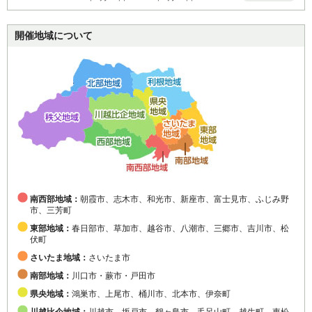
開催地域について
南西部地域：
朝霞市、志木市、和光市、新座市、富士見市、ふじみ野
市、三芳町
東部地域：
春日部市、草加市、越谷市、八潮市、三郷市、吉川市、松
伏町
さいたま地域：
さいたま市
南部地域：
川口市・蕨市・戸田市
県央地域：
鴻巣市、上尾市、桶川市、北本市、伊奈町