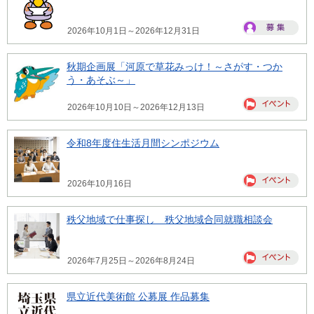
2026年10月1日～2026年12月31日
秋期企画展「河原で草花みっけ！～さがす・つか
う・あそぶ～」
2026年10月10日～2026年12月13日
令和8年度住生活月間シンポジウム
2026年10月16日
秩父地域で仕事探し 秩父地域合同就職相談会
2026年7月25日～2026年8月24日
県立近代美術館 公募展 作品募集