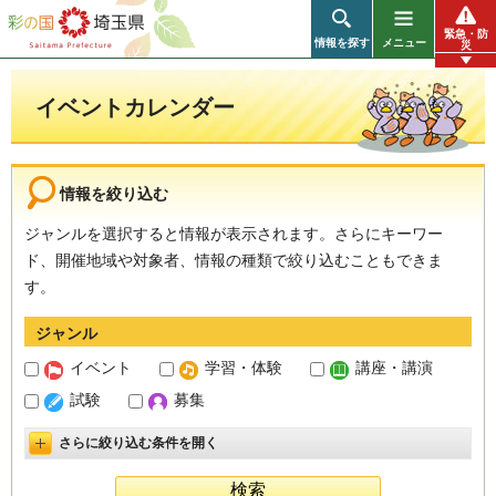
彩の国 埼玉県
緊急・防
情報を探す
メニュー
災
イベントカレンダー
情報を絞り込む
ジャンルを選択すると情報が表示されます。さらにキーワー
ド、開催地域や対象者、情報の種類で絞り込むこともできま
す。
ジャンル
イベント
学習・体験
講座・講演
試験
募集
さらに絞り込む条件を開く
詳細設定を開く