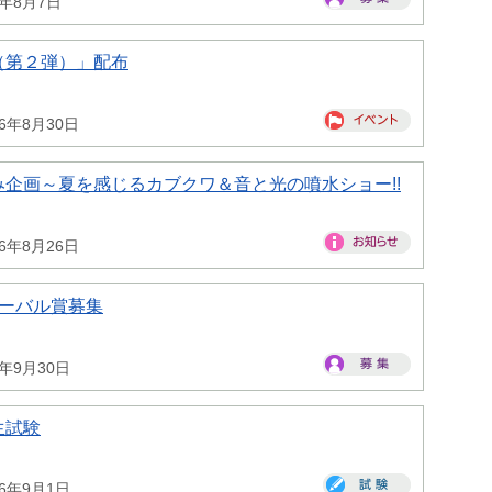
6年8月7日
（第２弾）」配布
26年8月30日
企画～夏を感じるカブクワ＆音と光の噴水ショー!!
26年8月26日
ローバル賞募集
6年9月30日
生試験
26年9月1日