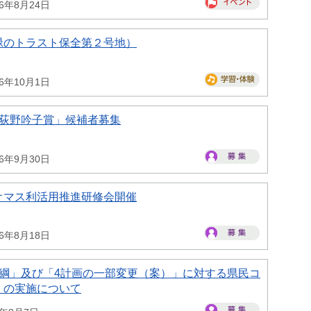
26年8月24日
緑のトラスト保全第２号地）
26年10月1日
県荻野吟子賞」候補者募集
26年9月30日
オマス利活用推進研修会開催
26年8月18日
大綱」及び「4計画の一部変更（案）」に対する県民コ
）の実施について