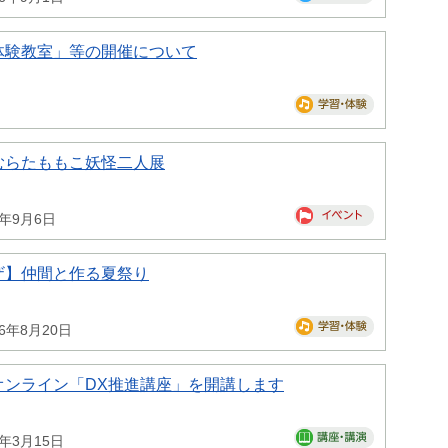
体験教室」等の開催について
むらたももこ妖怪二人展
6年9月6日
ザ】仲間と作る夏祭り
26年8月20日
オンライン「DX推進講座」を開講します
7年3月15日