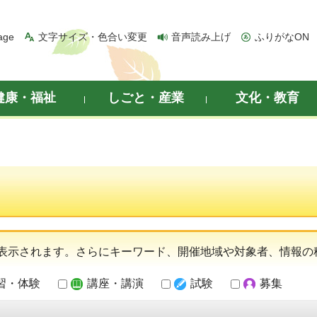
age
文字サイズ・色合い変更
音声読み上げ
ふりがなON
健康・福祉
しごと・産業
文化・教育
表示されます。さらにキーワード、開催地域や対象者、情報の
習・体験
講座・講演
試験
募集