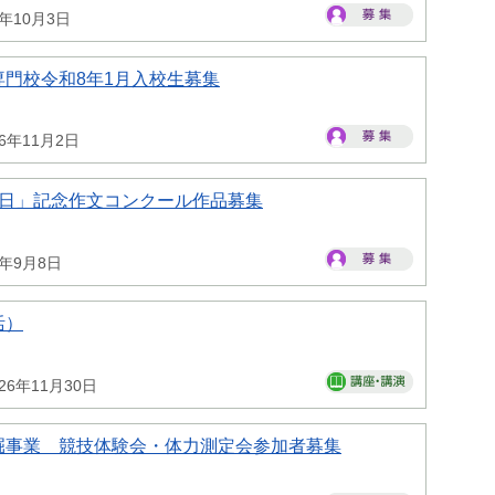
6年10月3日
門校令和8年1月入校生募集
26年11月2日
の日」記念作文コンクール作品募集
6年9月8日
活）
26年11月30日
掘事業 競技体験会・体力測定会参加者募集