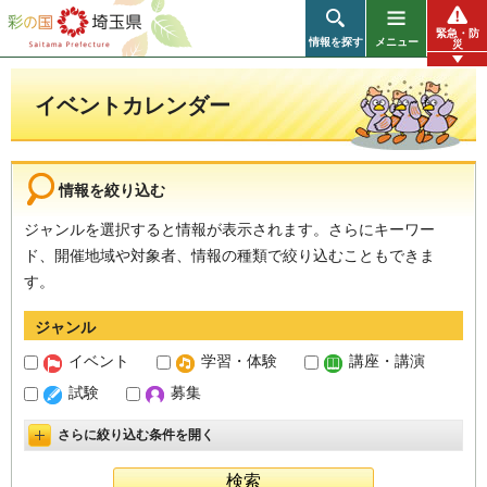
彩の国 埼玉県
緊急・防
情報を探す
メニュー
災
イベントカレンダー
情報を絞り込む
ジャンルを選択すると情報が表示されます。さらにキーワー
ド、開催地域や対象者、情報の種類で絞り込むこともできま
す。
ジャンル
イベント
学習・体験
講座・講演
試験
募集
さらに絞り込む条件を開く
詳細設定を開く