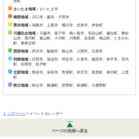
伏町
さいたま地域：
さいたま市
南部地域：
川口市・蕨市・戸田市
県央地域：
鴻巣市、上尾市、桶川市、北本市、伊奈町
川越比企地域：
川越市、坂戸市、鶴ヶ島市、毛呂山町、越生町、東松
山市、滑川町、嵐山町、小川町、川島町、吉見町、鳩山町、ときがわ
町、東秩父村
西部地域：
所沢市、飯能市、狭山市、入間市、日高市
利根地域：
行田市、加須市、羽生市、久喜市、蓮田市、幸手市、宮代
町、白岡市、杉戸町
北部地域：
熊谷市、深谷市、寄居町、本庄市、美里町、神川町、上里
町
秩父地域：
秩父市、横瀬町、皆野町、長瀞町、小鹿野町
トップページ
> イベントカレンダー
ページの先頭へ戻る