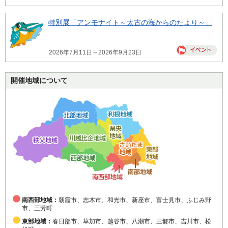
特別展「アンモナイト～太古の海からのたより～」
2026年7月11日～2026年9月23日
開催地域について
南西部地域：
朝霞市、志木市、和光市、新座市、富士見市、ふじみ野
市、三芳町
東部地域：
春日部市、草加市、越谷市、八潮市、三郷市、吉川市、松