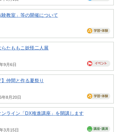
体験教室」等の開催について
むらたももこ妖怪二人展
6年9月6日
ザ】仲間と作る夏祭り
26年8月20日
オンライン「DX推進講座」を開講します
7年3月15日