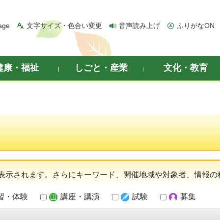
age
文字サイズ・色合い変更
音声読み上げ
ふりがなON
健康・福祉
しごと・産業
文化・教育
表示されます。さらにキーワード、開催地域や対象者、情報の
習・体験
講座・講演
試験
募集