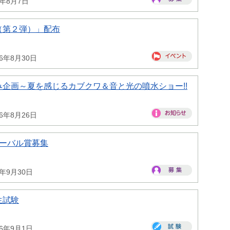
6年8月7日
（第２弾）」配布
26年8月30日
企画～夏を感じるカブクワ＆音と光の噴水ショー!!
26年8月26日
ローバル賞募集
6年9月30日
生試験
26年9月1日