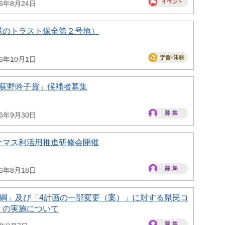
26年8月24日
緑のトラスト保全第２号地）
26年10月1日
県荻野吟子賞」候補者募集
26年9月30日
オマス利活用推進研修会開催
26年8月18日
大綱」及び「4計画の一部変更（案）」に対する県民コ
）の実施について