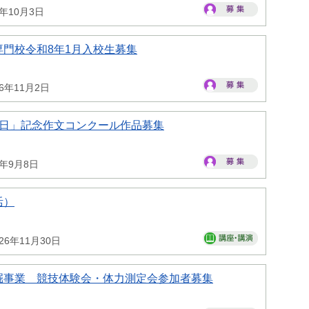
6年10月3日
門校令和8年1月入校生募集
26年11月2日
の日」記念作文コンクール作品募集
6年9月8日
活）
26年11月30日
掘事業 競技体験会・体力測定会参加者募集