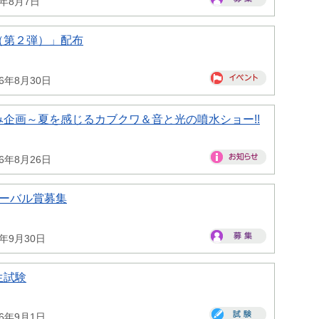
6年8月7日
（第２弾）」配布
26年8月30日
企画～夏を感じるカブクワ＆音と光の噴水ショー!!
26年8月26日
ローバル賞募集
6年9月30日
生試験
26年9月1日