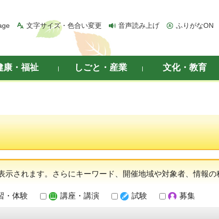
age
文字サイズ・色合い変更
音声読み上げ
ふりがなON
健康・福祉
しごと・産業
文化・教育
表示されます。さらにキーワード、開催地域や対象者、情報の
習・体験
講座・講演
試験
募集