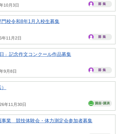
6年10月3日
門校令和8年1月入校生募集
26年11月2日
の日」記念作文コンクール作品募集
6年9月8日
活）
26年11月30日
掘事業 競技体験会・体力測定会参加者募集