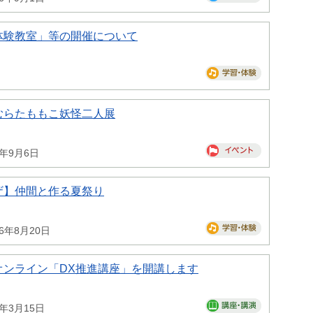
体験教室」等の開催について
むらたももこ妖怪二人展
6年9月6日
ザ】仲間と作る夏祭り
26年8月20日
オンライン「DX推進講座」を開講します
7年3月15日