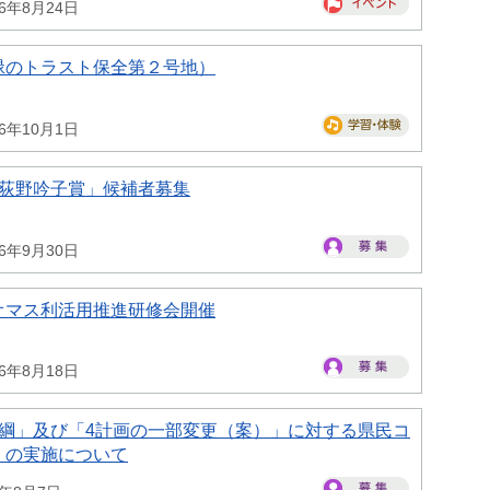
26年8月24日
緑のトラスト保全第２号地）
26年10月1日
県荻野吟子賞」候補者募集
26年9月30日
オマス利活用推進研修会開催
26年8月18日
大綱」及び「4計画の一部変更（案）」に対する県民コ
）の実施について