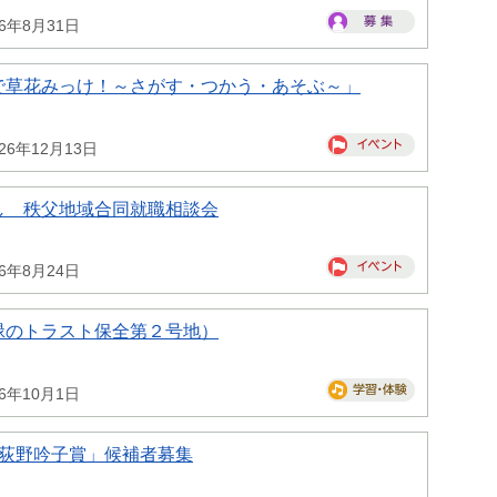
26年8月31日
で草花みっけ！～さがす・つかう・あそぶ～」
26年12月13日
し 秩父地域合同就職相談会
26年8月24日
緑のトラスト保全第２号地）
26年10月1日
県荻野吟子賞」候補者募集