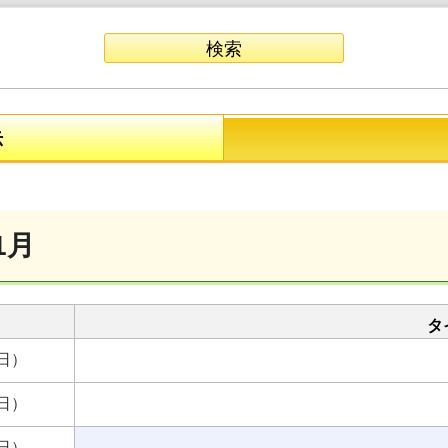
示
1月
タ
日）
日）
日）