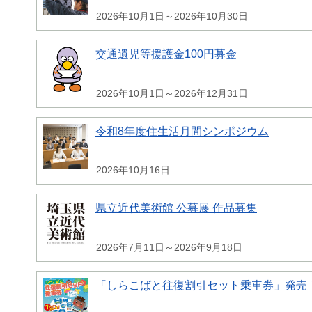
2026年10月1日～2026年10月30日
交通遺児等援護金100円募金
2026年10月1日～2026年12月31日
令和8年度住生活月間シンポジウム
2026年10月16日
県立近代美術館 公募展 作品募集
2026年7月11日～2026年9月18日
「しらこばと往復割引セット乗車券」発売