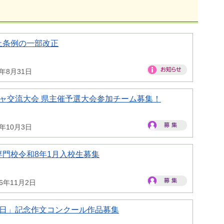
止条例の一部改正
6年8月31日
ャ交流大会 県主催予選大会参加チーム募集！
6年10月3日
門校令和8年1月入校生募集
26年11月2日
の日」記念作文コンクール作品募集