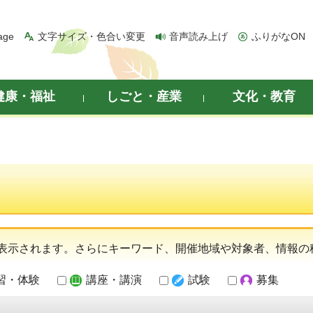
age
文字サイズ・色合い変更
音声読み上げ
ふりがなON
健康・福祉
しごと・産業
文化・教育
表示されます。さらにキーワード、開催地域や対象者、情報の
習・体験
講座・講演
試験
募集