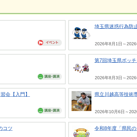
埼玉県迷惑行為防
2026年8月1日～202
第7回埼玉県ボッチ
2026年8月3日～202
講習会【入門】
県立川越高等技術専
2026年10月6日～20
のコツ
令和8年度「県民