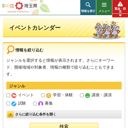
彩の国 埼玉県
緊急・防
情報を探す
メニュー
災
イベントカレンダー
情報を絞り込む
ジャンルを選択すると情報が表示されます。さらにキーワー
ド、開催地域や対象者、情報の種類で絞り込むこともできま
す。
ジャンル
イベント
学習・体験
講座・講演
試験
募集
さらに絞り込む条件を開く
詳細設定を開く