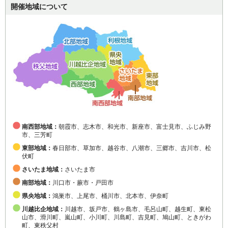
開催地域について
南西部地域：
朝霞市、志木市、和光市、新座市、富士見市、ふじみ野
市、三芳町
東部地域：
春日部市、草加市、越谷市、八潮市、三郷市、吉川市、松
伏町
さいたま地域：
さいたま市
南部地域：
川口市・蕨市・戸田市
県央地域：
鴻巣市、上尾市、桶川市、北本市、伊奈町
川越比企地域：
川越市、坂戸市、鶴ヶ島市、毛呂山町、越生町、東松
山市、滑川町、嵐山町、小川町、川島町、吉見町、鳩山町、ときがわ
町、東秩父村