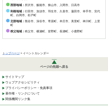
西部地域：
所沢市、飯能市、狭山市、入間市、日高市
利根地域：
行田市、加須市、羽生市、久喜市、蓮田市、幸手市、宮代
町、白岡市、杉戸町
北部地域：
熊谷市、深谷市、寄居町、本庄市、美里町、神川町、上里
町
秩父地域：
秩父市、横瀬町、皆野町、長瀞町、小鹿野町
トップページ
> イベントカレンダー
ページの先頭へ戻る
サイトマップ
ウェブアクセシビリティ
プライバシーポリシー・免責事項
著作権・リンクについて
関係機関リンク集