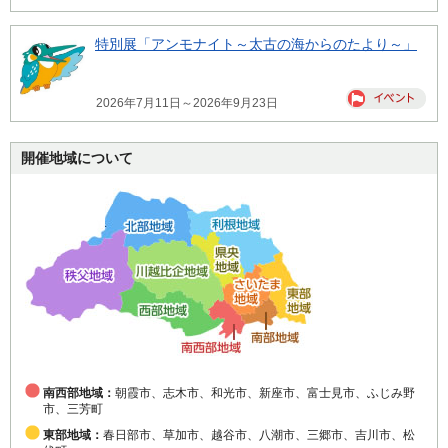
特別展「アンモナイト～太古の海からのたより～」
2026年7月11日～2026年9月23日
開催地域について
南西部地域：
朝霞市、志木市、和光市、新座市、富士見市、ふじみ野
市、三芳町
東部地域：
春日部市、草加市、越谷市、八潮市、三郷市、吉川市、松