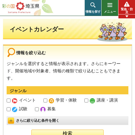
彩の国 埼玉県
緊急・防
情報を探す
メニュー
災
イベントカレンダー
情報を絞り込む
ジャンルを選択すると情報が表示されます。さらにキーワー
ド、開催地域や対象者、情報の種類で絞り込むこともできま
す。
ジャンル
イベント
学習・体験
講座・講演
試験
募集
さらに絞り込む条件を開く
詳細設定を開く