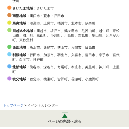
伏町
さいたま地域：
さいたま市
南部地域：
川口市・蕨市・戸田市
県央地域：
鴻巣市、上尾市、桶川市、北本市、伊奈町
川越比企地域：
川越市、坂戸市、鶴ヶ島市、毛呂山町、越生町、東松
山市、滑川町、嵐山町、小川町、川島町、吉見町、鳩山町、ときがわ
町、東秩父村
西部地域：
所沢市、飯能市、狭山市、入間市、日高市
利根地域：
行田市、加須市、羽生市、久喜市、蓮田市、幸手市、宮代
町、白岡市、杉戸町
北部地域：
熊谷市、深谷市、寄居町、本庄市、美里町、神川町、上里
町
秩父地域：
秩父市、横瀬町、皆野町、長瀞町、小鹿野町
トップページ
> イベントカレンダー
ページの先頭へ戻る