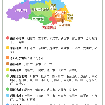
南西部地域：
朝霞市、志木市、和光市、新座市、富士見市、ふじみ野
市、三芳町
東部地域：
春日部市、草加市、越谷市、八潮市、三郷市、吉川市、松
伏町
さいたま地域：
さいたま市
南部地域：
川口市・蕨市・戸田市
県央地域：
鴻巣市、上尾市、桶川市、北本市、伊奈町
川越比企地域：
川越市、坂戸市、鶴ヶ島市、毛呂山町、越生町、東松
山市、滑川町、嵐山町、小川町、川島町、吉見町、鳩山町、ときがわ
町、東秩父村
西部地域：
所沢市、飯能市、狭山市、入間市、日高市
利根地域：
行田市、加須市、羽生市、久喜市、蓮田市、幸手市、宮代
町、白岡市、杉戸町