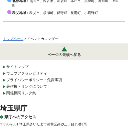
北部地域：
熊谷市、深谷市、寄居町、本庄市、美里町、神川町、上里
町
秩父地域：
秩父市、横瀬町、皆野町、長瀞町、小鹿野町
トップページ
> イベントカレンダー
ページの先頭へ戻る
サイトマップ
ウェブアクセシビリティ
プライバシーポリシー・免責事項
著作権・リンクについて
関係機関リンク集
埼玉県庁
県庁へのアクセス
〒330-9301 埼玉県さいたま市浦和区高砂三丁目15番1号