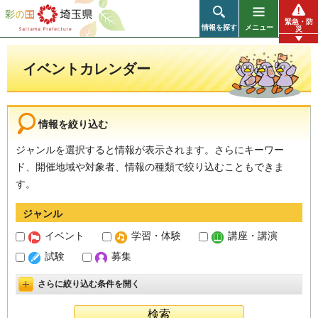
彩の国 埼玉県
緊急・防
情報を探す
メニュー
災
イベントカレンダー
情報を絞り込む
ジャンルを選択すると情報が表示されます。さらにキーワー
ド、開催地域や対象者、情報の種類で絞り込むこともできま
す。
ジャンル
イベント
学習・体験
講座・講演
試験
募集
さらに絞り込む条件を開く
詳細設定を開く