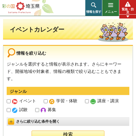
彩の国 埼玉県
緊急・防
情報を探す
メニュー
災
イベントカレンダー
情報を絞り込む
ジャンルを選択すると情報が表示されます。さらにキーワー
ド、開催地域や対象者、情報の種類で絞り込むこともできま
す。
ジャンル
イベント
学習・体験
講座・講演
試験
募集
さらに絞り込む条件を開く
詳細設定を開く