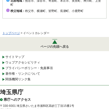
北部地域：
熊谷市、深谷市、寄居町、本庄市、美里町、神川町、上里
町
秩父地域：
秩父市、横瀬町、皆野町、長瀞町、小鹿野町
トップページ
> イベントカレンダー
ページの先頭へ戻る
サイトマップ
ウェブアクセシビリティ
プライバシーポリシー・免責事項
著作権・リンクについて
関係機関リンク集
埼玉県庁
県庁へのアクセス
〒330-9301 埼玉県さいたま市浦和区高砂三丁目15番1号