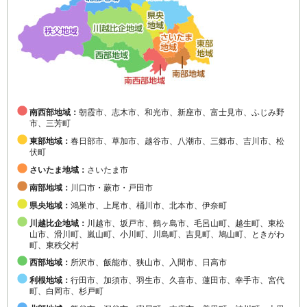
南西部地域：
朝霞市、志木市、和光市、新座市、富士見市、ふじみ野
市、三芳町
東部地域：
春日部市、草加市、越谷市、八潮市、三郷市、吉川市、松
伏町
さいたま地域：
さいたま市
南部地域：
川口市・蕨市・戸田市
県央地域：
鴻巣市、上尾市、桶川市、北本市、伊奈町
川越比企地域：
川越市、坂戸市、鶴ヶ島市、毛呂山町、越生町、東松
山市、滑川町、嵐山町、小川町、川島町、吉見町、鳩山町、ときがわ
町、東秩父村
西部地域：
所沢市、飯能市、狭山市、入間市、日高市
利根地域：
行田市、加須市、羽生市、久喜市、蓮田市、幸手市、宮代
町、白岡市、杉戸町