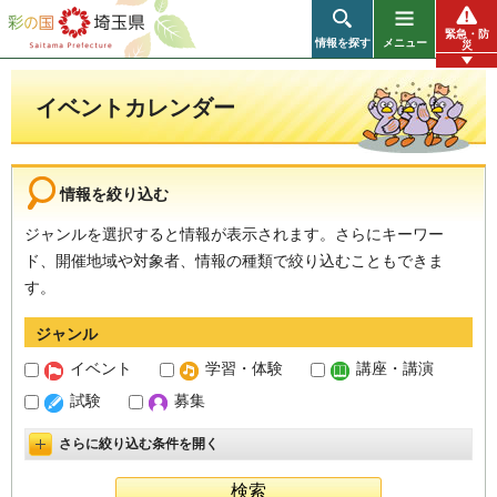
彩の国 埼玉県
緊急・防
情報を探す
メニュー
災
イベントカレンダー
情報を絞り込む
ジャンルを選択すると情報が表示されます。さらにキーワー
ド、開催地域や対象者、情報の種類で絞り込むこともできま
す。
ジャンル
イベント
学習・体験
講座・講演
試験
募集
さらに絞り込む条件を開く
詳細設定を開く