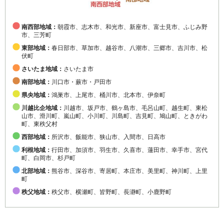
南西部地域：
朝霞市、志木市、和光市、新座市、富士見市、ふじみ野
市、三芳町
東部地域：
春日部市、草加市、越谷市、八潮市、三郷市、吉川市、松
伏町
さいたま地域：
さいたま市
南部地域：
川口市・蕨市・戸田市
県央地域：
鴻巣市、上尾市、桶川市、北本市、伊奈町
川越比企地域：
川越市、坂戸市、鶴ヶ島市、毛呂山町、越生町、東松
山市、滑川町、嵐山町、小川町、川島町、吉見町、鳩山町、ときがわ
町、東秩父村
西部地域：
所沢市、飯能市、狭山市、入間市、日高市
利根地域：
行田市、加須市、羽生市、久喜市、蓮田市、幸手市、宮代
町、白岡市、杉戸町
北部地域：
熊谷市、深谷市、寄居町、本庄市、美里町、神川町、上里
町
秩父地域：
秩父市、横瀬町、皆野町、長瀞町、小鹿野町