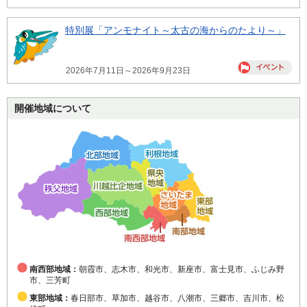
特別展「アンモナイト～太古の海からのたより～」
2026年7月11日～2026年9月23日
開催地域について
南西部地域：
朝霞市、志木市、和光市、新座市、富士見市、ふじみ野
市、三芳町
東部地域：
春日部市、草加市、越谷市、八潮市、三郷市、吉川市、松