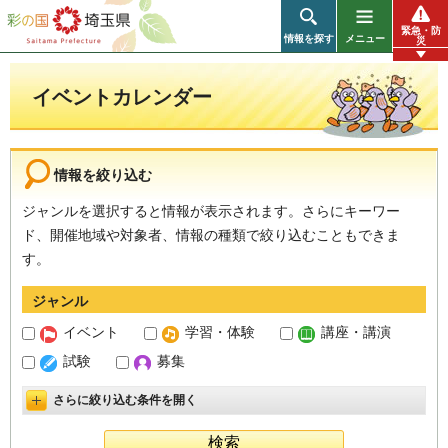
彩の国 埼玉県
緊急・防
情報を探す
メニュー
災
イベントカレンダー
情報を絞り込む
ジャンルを選択すると情報が表示されます。さらにキーワー
ド、開催地域や対象者、情報の種類で絞り込むこともできま
す。
ジャンル
イベント
学習・体験
講座・講演
試験
募集
さらに絞り込む条件を開く
詳細設定を開く