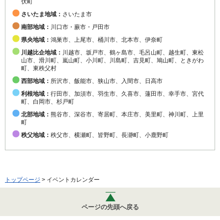
伏町
さいたま地域：
さいたま市
南部地域：
川口市・蕨市・戸田市
県央地域：
鴻巣市、上尾市、桶川市、北本市、伊奈町
川越比企地域：
川越市、坂戸市、鶴ヶ島市、毛呂山町、越生町、東松
山市、滑川町、嵐山町、小川町、川島町、吉見町、鳩山町、ときがわ
町、東秩父村
西部地域：
所沢市、飯能市、狭山市、入間市、日高市
利根地域：
行田市、加須市、羽生市、久喜市、蓮田市、幸手市、宮代
町、白岡市、杉戸町
北部地域：
熊谷市、深谷市、寄居町、本庄市、美里町、神川町、上里
町
秩父地域：
秩父市、横瀬町、皆野町、長瀞町、小鹿野町
トップページ
> イベントカレンダー
ページの先頭へ戻る