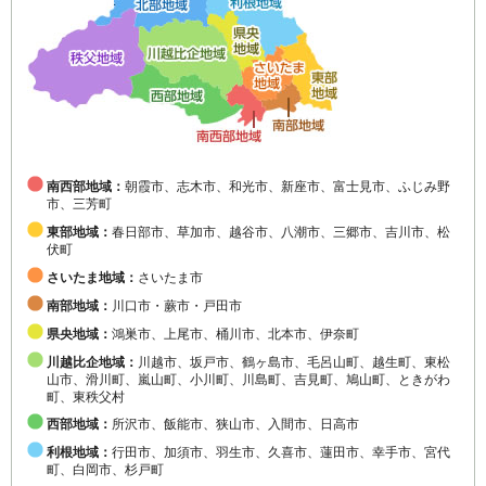
南西部地域：
朝霞市、志木市、和光市、新座市、富士見市、ふじみ野
市、三芳町
東部地域：
春日部市、草加市、越谷市、八潮市、三郷市、吉川市、松
伏町
さいたま地域：
さいたま市
南部地域：
川口市・蕨市・戸田市
県央地域：
鴻巣市、上尾市、桶川市、北本市、伊奈町
川越比企地域：
川越市、坂戸市、鶴ヶ島市、毛呂山町、越生町、東松
山市、滑川町、嵐山町、小川町、川島町、吉見町、鳩山町、ときがわ
町、東秩父村
西部地域：
所沢市、飯能市、狭山市、入間市、日高市
利根地域：
行田市、加須市、羽生市、久喜市、蓮田市、幸手市、宮代
町、白岡市、杉戸町