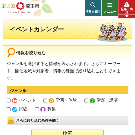
彩の国 埼玉県
緊急・防
情報を探す
メニュー
災
イベントカレンダー
情報を絞り込む
ジャンルを選択すると情報が表示されます。さらにキーワー
ド、開催地域や対象者、情報の種類で絞り込むこともできま
す。
ジャンル
イベント
学習・体験
講座・講演
試験
募集
さらに絞り込む条件を開く
詳細設定を開く