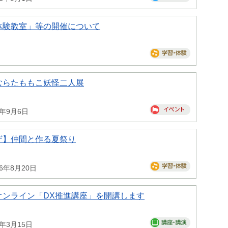
体験教室」等の開催について
むらたももこ妖怪二人展
6年9月6日
ザ】仲間と作る夏祭り
26年8月20日
オンライン「DX推進講座」を開講します
7年3月15日