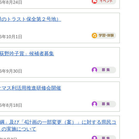
26年8月24日
緑のトラスト保全第２号地）
26年10月1日
県荻野吟子賞」候補者募集
26年9月30日
オマス利活用推進研修会開催
26年8月18日
大綱」及び「4計画の一部変更（案）」に対する県民コ
）の実施について