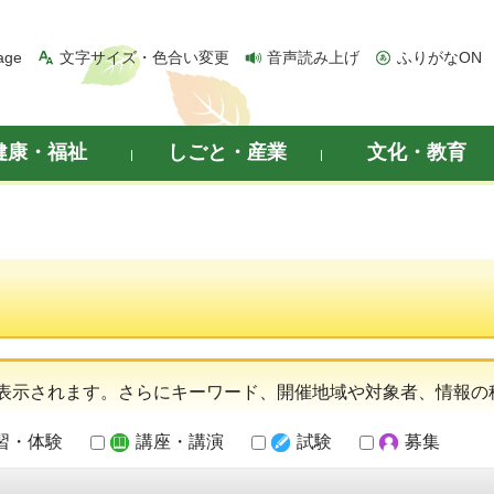
age
文字サイズ・色合い変更
音声読み上げ
ふりがなON
健康・福祉
しごと・産業
文化・教育
表示されます。さらにキーワード、開催地域や対象者、情報の
習・体験
講座・講演
試験
募集