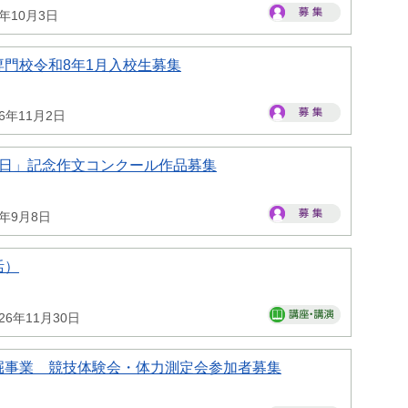
6年10月3日
門校令和8年1月入校生募集
26年11月2日
の日」記念作文コンクール作品募集
6年9月8日
活）
26年11月30日
掘事業 競技体験会・体力測定会参加者募集