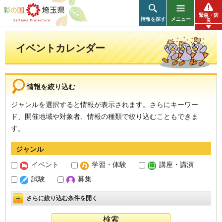
彩の国 埼玉県
緊急・防
情報を探す
メニュー
災
イベントカレンダー
情報を絞り込む
ジャンルを選択すると情報が表示されます。さらにキーワー
ド、開催地域や対象者、情報の種類で絞り込むこともできま
す。
ジャンル
イベント
学習・体験
講座・講演
試験
募集
さらに絞り込む条件を開く
詳細設定を開く