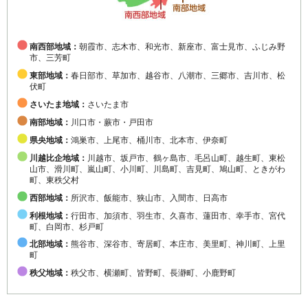
南西部地域：
朝霞市、志木市、和光市、新座市、富士見市、ふじみ野
市、三芳町
東部地域：
春日部市、草加市、越谷市、八潮市、三郷市、吉川市、松
伏町
さいたま地域：
さいたま市
南部地域：
川口市・蕨市・戸田市
県央地域：
鴻巣市、上尾市、桶川市、北本市、伊奈町
川越比企地域：
川越市、坂戸市、鶴ヶ島市、毛呂山町、越生町、東松
山市、滑川町、嵐山町、小川町、川島町、吉見町、鳩山町、ときがわ
町、東秩父村
西部地域：
所沢市、飯能市、狭山市、入間市、日高市
利根地域：
行田市、加須市、羽生市、久喜市、蓮田市、幸手市、宮代
町、白岡市、杉戸町
北部地域：
熊谷市、深谷市、寄居町、本庄市、美里町、神川町、上里
町
秩父地域：
秩父市、横瀬町、皆野町、長瀞町、小鹿野町