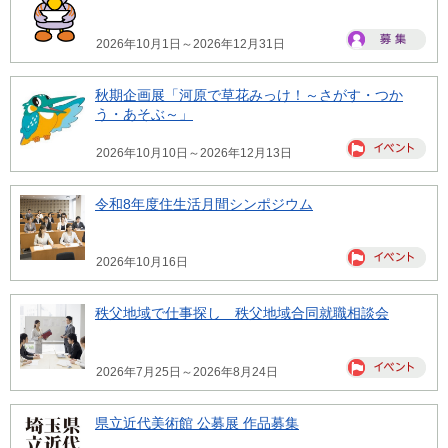
2026年10月1日～2026年12月31日
秋期企画展「河原で草花みっけ！～さがす・つか
う・あそぶ～」
2026年10月10日～2026年12月13日
令和8年度住生活月間シンポジウム
2026年10月16日
秩父地域で仕事探し 秩父地域合同就職相談会
2026年7月25日～2026年8月24日
県立近代美術館 公募展 作品募集