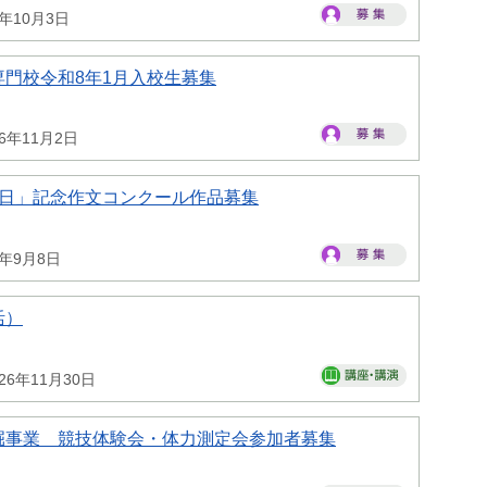
6年10月3日
門校令和8年1月入校生募集
26年11月2日
の日」記念作文コンクール作品募集
6年9月8日
活）
26年11月30日
掘事業 競技体験会・体力測定会参加者募集