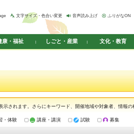
age
文字サイズ・色合い変更
音声読み上げ
ふりがなON
健康・福祉
しごと・産業
文化・教育
表示されます。さらにキーワード、開催地域や対象者、情報の
習・体験
講座・講演
試験
募集