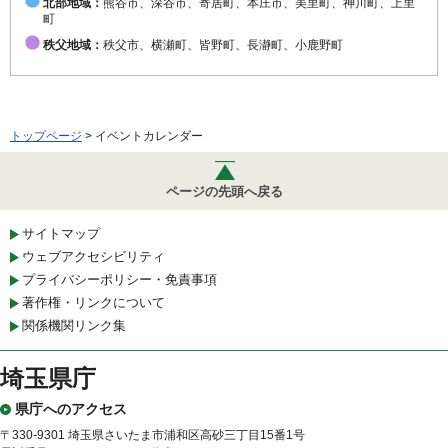
北部地域：
熊谷市、深谷市、寄居町、本庄市、美里町、神川町、上里
町
秩父地域：
秩父市、横瀬町、皆野町、長瀞町、小鹿野町
トップページ
> イベントカレンダー
ページの先頭へ戻る
サイトマップ
ウェブアクセシビリティ
プライバシーポリシー・免責事項
著作権・リンクについて
関係機関リンク集
埼玉県庁
県庁へのアクセス
〒330-9301 埼玉県さいたま市浦和区高砂三丁目15番1号