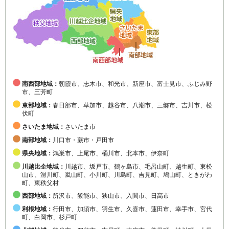
南西部地域：
朝霞市、志木市、和光市、新座市、富士見市、ふじみ野
市、三芳町
東部地域：
春日部市、草加市、越谷市、八潮市、三郷市、吉川市、松
伏町
さいたま地域：
さいたま市
南部地域：
川口市・蕨市・戸田市
県央地域：
鴻巣市、上尾市、桶川市、北本市、伊奈町
川越比企地域：
川越市、坂戸市、鶴ヶ島市、毛呂山町、越生町、東松
山市、滑川町、嵐山町、小川町、川島町、吉見町、鳩山町、ときがわ
町、東秩父村
西部地域：
所沢市、飯能市、狭山市、入間市、日高市
利根地域：
行田市、加須市、羽生市、久喜市、蓮田市、幸手市、宮代
町、白岡市、杉戸町