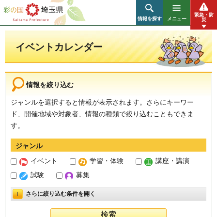
彩の国 埼玉県
緊急・防
情報を探す
メニュー
災
イベントカレンダー
情報を絞り込む
ジャンルを選択すると情報が表示されます。さらにキーワー
ド、開催地域や対象者、情報の種類で絞り込むこともできま
す。
ジャンル
イベント
学習・体験
講座・講演
試験
募集
さらに絞り込む条件を開く
詳細設定を開く