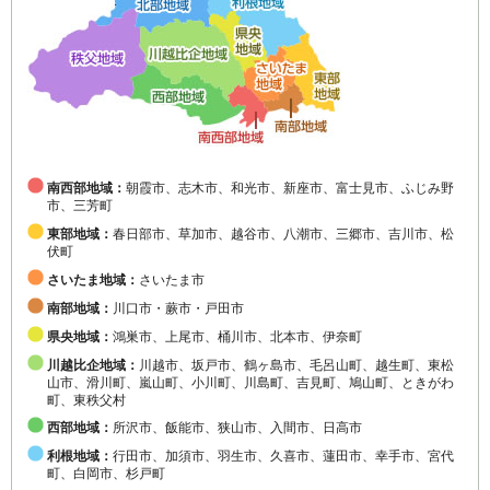
南西部地域：
朝霞市、志木市、和光市、新座市、富士見市、ふじみ野
市、三芳町
東部地域：
春日部市、草加市、越谷市、八潮市、三郷市、吉川市、松
伏町
さいたま地域：
さいたま市
南部地域：
川口市・蕨市・戸田市
県央地域：
鴻巣市、上尾市、桶川市、北本市、伊奈町
川越比企地域：
川越市、坂戸市、鶴ヶ島市、毛呂山町、越生町、東松
山市、滑川町、嵐山町、小川町、川島町、吉見町、鳩山町、ときがわ
町、東秩父村
西部地域：
所沢市、飯能市、狭山市、入間市、日高市
利根地域：
行田市、加須市、羽生市、久喜市、蓮田市、幸手市、宮代
町、白岡市、杉戸町