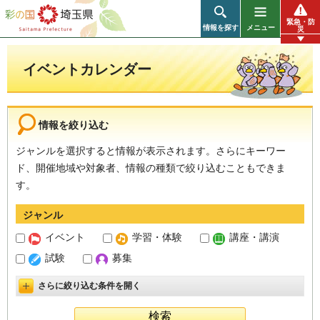
彩の国 埼玉県
緊急・防
情報を探す
メニュー
災
イベントカレンダー
情報を絞り込む
ジャンルを選択すると情報が表示されます。さらにキーワー
ド、開催地域や対象者、情報の種類で絞り込むこともできま
す。
ジャンル
イベント
学習・体験
講座・講演
試験
募集
さらに絞り込む条件を開く
詳細設定を開く