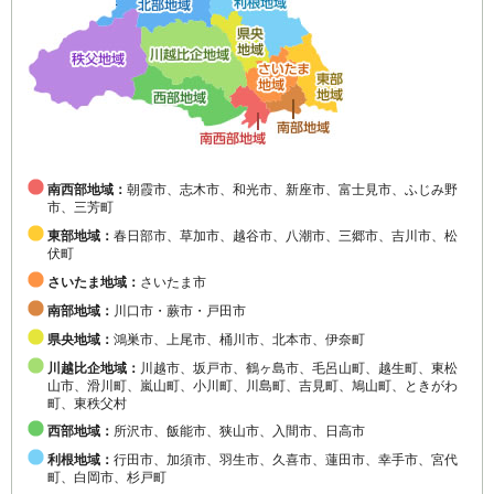
南西部地域：
朝霞市、志木市、和光市、新座市、富士見市、ふじみ野
市、三芳町
東部地域：
春日部市、草加市、越谷市、八潮市、三郷市、吉川市、松
伏町
さいたま地域：
さいたま市
南部地域：
川口市・蕨市・戸田市
県央地域：
鴻巣市、上尾市、桶川市、北本市、伊奈町
川越比企地域：
川越市、坂戸市、鶴ヶ島市、毛呂山町、越生町、東松
山市、滑川町、嵐山町、小川町、川島町、吉見町、鳩山町、ときがわ
町、東秩父村
西部地域：
所沢市、飯能市、狭山市、入間市、日高市
利根地域：
行田市、加須市、羽生市、久喜市、蓮田市、幸手市、宮代
町、白岡市、杉戸町