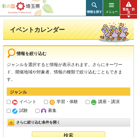
彩の国 埼玉県
緊急・防
情報を探す
メニュー
災
イベントカレンダー
情報を絞り込む
ジャンルを選択すると情報が表示されます。さらにキーワー
ド、開催地域や対象者、情報の種類で絞り込むこともできま
す。
ジャンル
イベント
学習・体験
講座・講演
試験
募集
さらに絞り込む条件を開く
詳細設定を開く