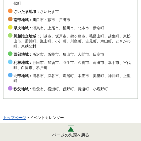
伏町
さいたま地域：
さいたま市
南部地域：
川口市・蕨市・戸田市
県央地域：
鴻巣市、上尾市、桶川市、北本市、伊奈町
川越比企地域：
川越市、坂戸市、鶴ヶ島市、毛呂山町、越生町、東松
山市、滑川町、嵐山町、小川町、川島町、吉見町、鳩山町、ときがわ
町、東秩父村
西部地域：
所沢市、飯能市、狭山市、入間市、日高市
利根地域：
行田市、加須市、羽生市、久喜市、蓮田市、幸手市、宮代
町、白岡市、杉戸町
北部地域：
熊谷市、深谷市、寄居町、本庄市、美里町、神川町、上里
町
秩父地域：
秩父市、横瀬町、皆野町、長瀞町、小鹿野町
トップページ
> イベントカレンダー
ページの先頭へ戻る