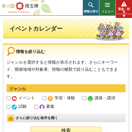
彩の国 埼玉県
緊急・防
情報を探す
メニュー
災
イベントカレンダー
情報を絞り込む
ジャンルを選択すると情報が表示されます。さらにキーワー
ド、開催地域や対象者、情報の種類で絞り込むこともできま
す。
ジャンル
イベント
学習・体験
講座・講演
試験
募集
さらに絞り込む条件を開く
詳細設定を開く