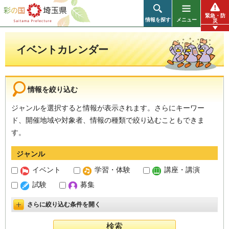
彩の国 埼玉県
緊急・防
情報を探す
メニュー
災
イベントカレンダー
情報を絞り込む
ジャンルを選択すると情報が表示されます。さらにキーワー
ド、開催地域や対象者、情報の種類で絞り込むこともできま
す。
ジャンル
イベント
学習・体験
講座・講演
試験
募集
さらに絞り込む条件を開く
詳細設定を開く