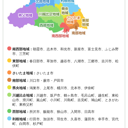
南西部地域：
朝霞市、志木市、和光市、新座市、富士見市、ふじみ野
市、三芳町
東部地域：
春日部市、草加市、越谷市、八潮市、三郷市、吉川市、松
伏町
さいたま地域：
さいたま市
南部地域：
川口市・蕨市・戸田市
県央地域：
鴻巣市、上尾市、桶川市、北本市、伊奈町
川越比企地域：
川越市、坂戸市、鶴ヶ島市、毛呂山町、越生町、東松
山市、滑川町、嵐山町、小川町、川島町、吉見町、鳩山町、ときがわ
町、東秩父村
西部地域：
所沢市、飯能市、狭山市、入間市、日高市
利根地域：
行田市、加須市、羽生市、久喜市、蓮田市、幸手市、宮代
町、白岡市、杉戸町