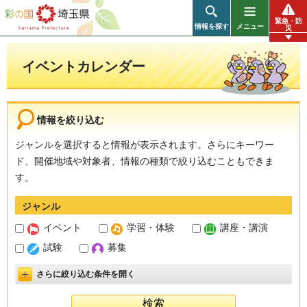
彩の国 埼玉県
緊急・防
情報を探す
メニュー
災
イベントカレンダー
情報を絞り込む
ジャンルを選択すると情報が表示されます。さらにキーワー
ド、開催地域や対象者、情報の種類で絞り込むこともできま
す。
ジャンル
イベント
学習・体験
講座・講演
試験
募集
さらに絞り込む条件を開く
詳細設定を開く