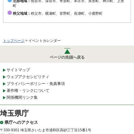
北部地域：
熊谷市、深谷市、寄居町、本庄市、美里町、神川町、上里
町
秩父地域：
秩父市、横瀬町、皆野町、長瀞町、小鹿野町
トップページ
> イベントカレンダー
ページの先頭へ戻る
サイトマップ
ウェブアクセシビリティ
プライバシーポリシー・免責事項
著作権・リンクについて
関係機関リンク集
埼玉県庁
県庁へのアクセス
〒330-9301 埼玉県さいたま市浦和区高砂三丁目15番1号