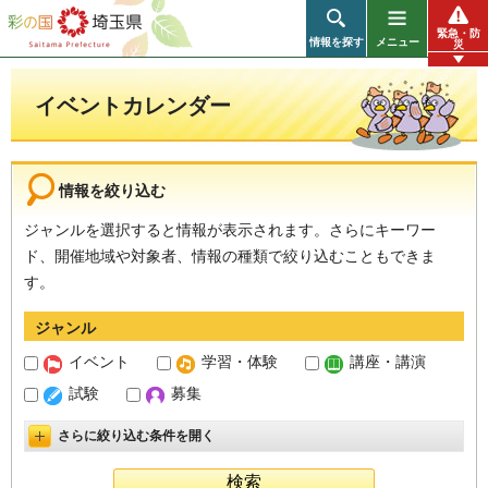
彩の国 埼玉県
緊急・防
情報を探す
メニュー
災
イベントカレンダー
情報を絞り込む
ジャンルを選択すると情報が表示されます。さらにキーワー
ド、開催地域や対象者、情報の種類で絞り込むこともできま
す。
ジャンル
イベント
学習・体験
講座・講演
試験
募集
さらに絞り込む条件を開く
詳細設定を開く