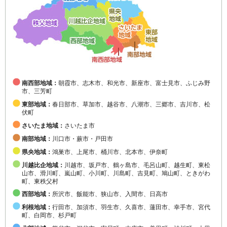
南西部地域：
朝霞市、志木市、和光市、新座市、富士見市、ふじみ野
市、三芳町
東部地域：
春日部市、草加市、越谷市、八潮市、三郷市、吉川市、松
伏町
さいたま地域：
さいたま市
南部地域：
川口市・蕨市・戸田市
県央地域：
鴻巣市、上尾市、桶川市、北本市、伊奈町
川越比企地域：
川越市、坂戸市、鶴ヶ島市、毛呂山町、越生町、東松
山市、滑川町、嵐山町、小川町、川島町、吉見町、鳩山町、ときがわ
町、東秩父村
西部地域：
所沢市、飯能市、狭山市、入間市、日高市
利根地域：
行田市、加須市、羽生市、久喜市、蓮田市、幸手市、宮代
町、白岡市、杉戸町