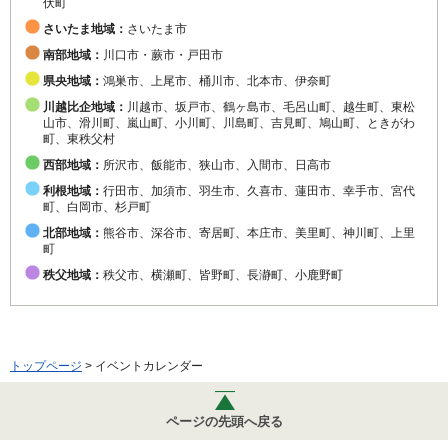
伏町
さいたま地域：
さいたま市
南部地域：
川口市・蕨市・戸田市
県央地域：
鴻巣市、上尾市、桶川市、北本市、伊奈町
川越比企地域：
川越市、坂戸市、鶴ヶ島市、毛呂山町、越生町、東松
山市、滑川町、嵐山町、小川町、川島町、吉見町、鳩山町、ときがわ
町、東秩父村
西部地域：
所沢市、飯能市、狭山市、入間市、日高市
利根地域：
行田市、加須市、羽生市、久喜市、蓮田市、幸手市、宮代
町、白岡市、杉戸町
北部地域：
熊谷市、深谷市、寄居町、本庄市、美里町、神川町、上里
町
秩父地域：
秩父市、横瀬町、皆野町、長瀞町、小鹿野町
トップページ
> イベントカレンダー
ページの先頭へ戻る