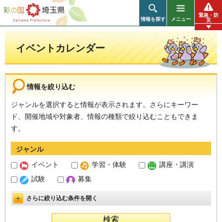
彩の国 埼玉県
緊急・防
情報を探す
メニュー
災
イベントカレンダー
情報を絞り込む
ジャンルを選択すると情報が表示されます。さらにキーワー
ド、開催地域や対象者、情報の種類で絞り込むこともできま
す。
ジャンル
イベント
学習・体験
講座・講演
試験
募集
さらに絞り込む条件を開く
詳細設定を開く