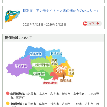
特別展「アンモナイト～太古の海からのたより～」
2026年7月11日～2026年9月23日
開催地域について
南西部地域：
朝霞市、志木市、和光市、新座市、富士見市、ふじみ野
市、三芳町
東部地域：
春日部市、草加市、越谷市、八潮市、三郷市、吉川市、松