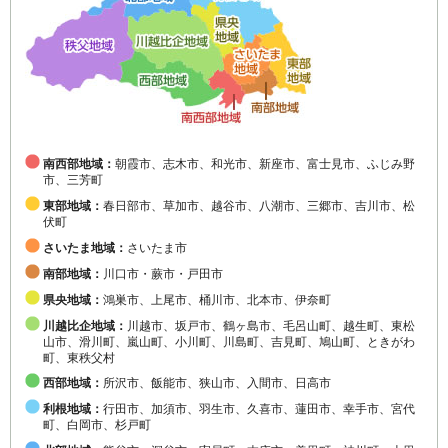
南西部地域：
朝霞市、志木市、和光市、新座市、富士見市、ふじみ野
市、三芳町
東部地域：
春日部市、草加市、越谷市、八潮市、三郷市、吉川市、松
伏町
さいたま地域：
さいたま市
南部地域：
川口市・蕨市・戸田市
県央地域：
鴻巣市、上尾市、桶川市、北本市、伊奈町
川越比企地域：
川越市、坂戸市、鶴ヶ島市、毛呂山町、越生町、東松
山市、滑川町、嵐山町、小川町、川島町、吉見町、鳩山町、ときがわ
町、東秩父村
西部地域：
所沢市、飯能市、狭山市、入間市、日高市
利根地域：
行田市、加須市、羽生市、久喜市、蓮田市、幸手市、宮代
町、白岡市、杉戸町