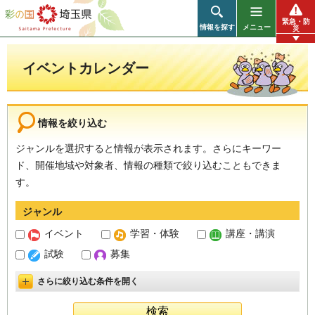
彩の国 埼玉県
緊急・防
情報を探す
メニュー
災
イベントカレンダー
情報を絞り込む
ジャンルを選択すると情報が表示されます。さらにキーワー
ド、開催地域や対象者、情報の種類で絞り込むこともできま
す。
ジャンル
イベント
学習・体験
講座・講演
試験
募集
さらに絞り込む条件を開く
詳細設定を開く