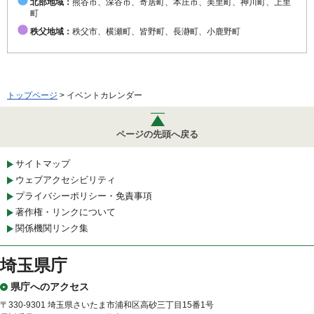
北部地域：
熊谷市、深谷市、寄居町、本庄市、美里町、神川町、上里
町
秩父地域：
秩父市、横瀬町、皆野町、長瀞町、小鹿野町
トップページ
> イベントカレンダー
ページの先頭へ戻る
サイトマップ
ウェブアクセシビリティ
プライバシーポリシー・免責事項
著作権・リンクについて
関係機関リンク集
埼玉県庁
県庁へのアクセス
〒330-9301 埼玉県さいたま市浦和区高砂三丁目15番1号