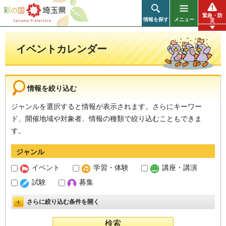
彩の国 埼玉県
緊急・防
情報を探す
メニュー
災
イベントカレンダー
情報を絞り込む
ジャンルを選択すると情報が表示されます。さらにキーワー
ド、開催地域や対象者、情報の種類で絞り込むこともできま
す。
ジャンル
イベント
学習・体験
講座・講演
試験
募集
さらに絞り込む条件を開く
詳細設定を開く