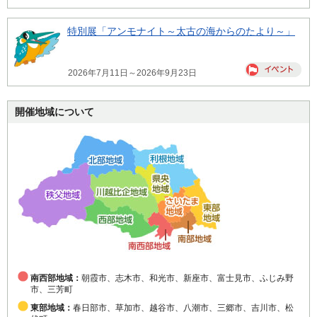
特別展「アンモナイト～太古の海からのたより～」
2026年7月11日～2026年9月23日
開催地域について
南西部地域：
朝霞市、志木市、和光市、新座市、富士見市、ふじみ野
市、三芳町
東部地域：
春日部市、草加市、越谷市、八潮市、三郷市、吉川市、松