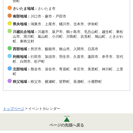
伏町
さいたま地域：
さいたま市
南部地域：
川口市・蕨市・戸田市
県央地域：
鴻巣市、上尾市、桶川市、北本市、伊奈町
川越比企地域：
川越市、坂戸市、鶴ヶ島市、毛呂山町、越生町、東松
山市、滑川町、嵐山町、小川町、川島町、吉見町、鳩山町、ときがわ
町、東秩父村
西部地域：
所沢市、飯能市、狭山市、入間市、日高市
利根地域：
行田市、加須市、羽生市、久喜市、蓮田市、幸手市、宮代
町、白岡市、杉戸町
北部地域：
熊谷市、深谷市、寄居町、本庄市、美里町、神川町、上里
町
秩父地域：
秩父市、横瀬町、皆野町、長瀞町、小鹿野町
トップページ
> イベントカレンダー
ページの先頭へ戻る