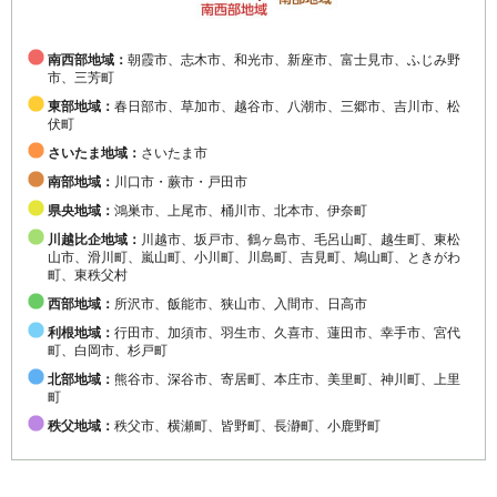
南西部地域：
朝霞市、志木市、和光市、新座市、富士見市、ふじみ野
市、三芳町
東部地域：
春日部市、草加市、越谷市、八潮市、三郷市、吉川市、松
伏町
さいたま地域：
さいたま市
南部地域：
川口市・蕨市・戸田市
県央地域：
鴻巣市、上尾市、桶川市、北本市、伊奈町
川越比企地域：
川越市、坂戸市、鶴ヶ島市、毛呂山町、越生町、東松
山市、滑川町、嵐山町、小川町、川島町、吉見町、鳩山町、ときがわ
町、東秩父村
西部地域：
所沢市、飯能市、狭山市、入間市、日高市
利根地域：
行田市、加須市、羽生市、久喜市、蓮田市、幸手市、宮代
町、白岡市、杉戸町
北部地域：
熊谷市、深谷市、寄居町、本庄市、美里町、神川町、上里
町
秩父地域：
秩父市、横瀬町、皆野町、長瀞町、小鹿野町