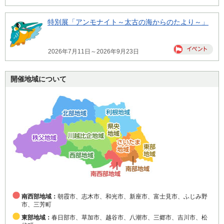
特別展「アンモナイト～太古の海からのたより～」
2026年7月11日～2026年9月23日
開催地域について
南西部地域：
朝霞市、志木市、和光市、新座市、富士見市、ふじみ野
市、三芳町
東部地域：
春日部市、草加市、越谷市、八潮市、三郷市、吉川市、松