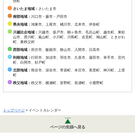
伏町
さいたま地域：
さいたま市
南部地域：
川口市・蕨市・戸田市
県央地域：
鴻巣市、上尾市、桶川市、北本市、伊奈町
川越比企地域：
川越市、坂戸市、鶴ヶ島市、毛呂山町、越生町、東松
山市、滑川町、嵐山町、小川町、川島町、吉見町、鳩山町、ときがわ
町、東秩父村
西部地域：
所沢市、飯能市、狭山市、入間市、日高市
利根地域：
行田市、加須市、羽生市、久喜市、蓮田市、幸手市、宮代
町、白岡市、杉戸町
北部地域：
熊谷市、深谷市、寄居町、本庄市、美里町、神川町、上里
町
秩父地域：
秩父市、横瀬町、皆野町、長瀞町、小鹿野町
トップページ
> イベントカレンダー
ページの先頭へ戻る