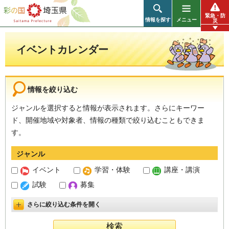
彩の国 埼玉県
緊急・防
情報を探す
メニュー
災
イベントカレンダー
情報を絞り込む
ジャンルを選択すると情報が表示されます。さらにキーワー
ド、開催地域や対象者、情報の種類で絞り込むこともできま
す。
ジャンル
イベント
学習・体験
講座・講演
試験
募集
さらに絞り込む条件を開く
詳細設定を開く