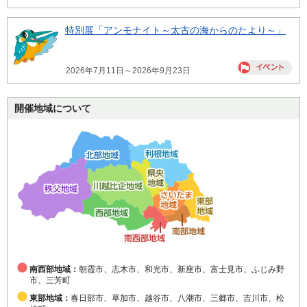
特別展「アンモナイト～太古の海からのたより～」
2026年7月11日～2026年9月23日
開催地域について
南西部地域：
朝霞市、志木市、和光市、新座市、富士見市、ふじみ野
市、三芳町
東部地域：
春日部市、草加市、越谷市、八潮市、三郷市、吉川市、松