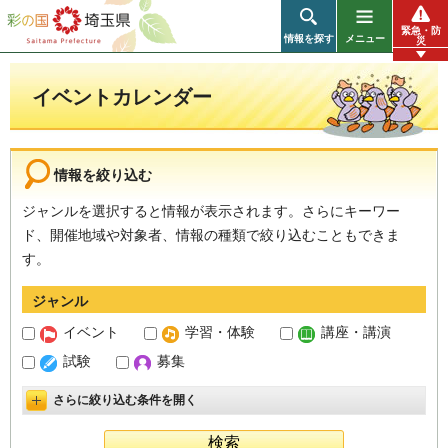
彩の国 埼玉県
緊急・防
情報を探す
メニュー
災
イベントカレンダー
情報を絞り込む
ジャンルを選択すると情報が表示されます。さらにキーワー
ド、開催地域や対象者、情報の種類で絞り込むこともできま
す。
ジャンル
イベント
学習・体験
講座・講演
試験
募集
さらに絞り込む条件を開く
詳細設定を開く