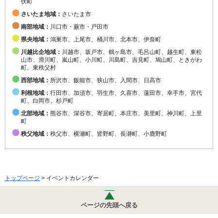
伏町
さいたま地域：
さいたま市
南部地域：
川口市・蕨市・戸田市
県央地域：
鴻巣市、上尾市、桶川市、北本市、伊奈町
川越比企地域：
川越市、坂戸市、鶴ヶ島市、毛呂山町、越生町、東松
山市、滑川町、嵐山町、小川町、川島町、吉見町、鳩山町、ときがわ
町、東秩父村
西部地域：
所沢市、飯能市、狭山市、入間市、日高市
利根地域：
行田市、加須市、羽生市、久喜市、蓮田市、幸手市、宮代
町、白岡市、杉戸町
北部地域：
熊谷市、深谷市、寄居町、本庄市、美里町、神川町、上里
町
秩父地域：
秩父市、横瀬町、皆野町、長瀞町、小鹿野町
トップページ
> イベントカレンダー
ページの先頭へ戻る